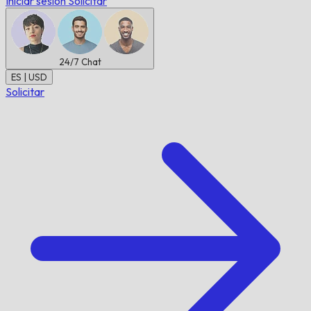
Iniciar sesión
Solicitar
24/7
Chat
ES | USD
Solicitar