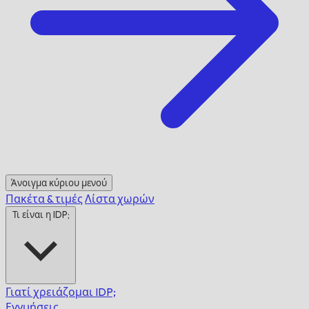
Άνοιγμα κύριου μενού
Πακέτα & τιμές
Λίστα χωρών
Τι είναι η IDP;
Γιατί χρειάζομαι IDP;
Εγγυήσεις