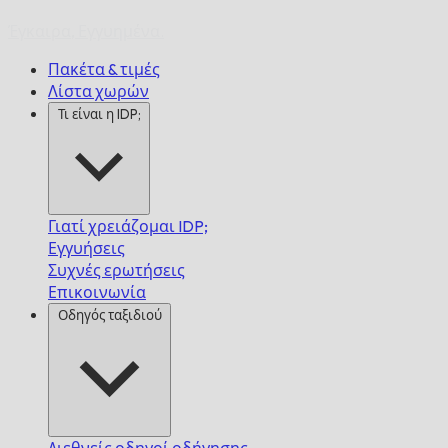
Έγκαιρα,
Εγγυημένα.
Πακέτα & τιμές
Λίστα χωρών
Τι είναι η IDP;
Γιατί χρειάζομαι IDP;
Εγγυήσεις
Συχνές ερωτήσεις
Επικοινωνία
Οδηγός ταξιδιού