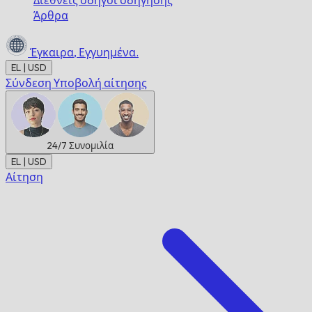
Διεθνείς οδηγοί οδήγησης
Άρθρα
Έγκαιρα,
Εγγυημένα.
EL | USD
Σύνδεση
Υποβολή αίτησης
24/7
Συνομιλία
EL | USD
Αίτηση