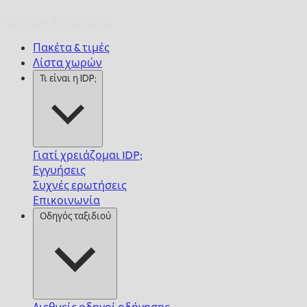
Έγκαιρα,
Εγγυημένα.
Πακέτα & τιμές
Λίστα χωρών
Τι είναι η IDP;
Γιατί χρειάζομαι IDP;
Εγγυήσεις
Συχνές ερωτήσεις
Επικοινωνία
Οδηγός ταξιδιού