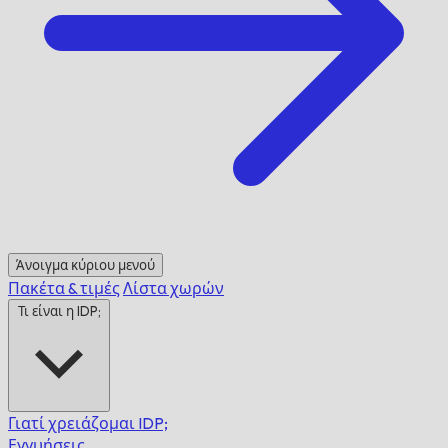
Άνοιγμα κύριου μενού
Πακέτα & τιμές
Λίστα χωρών
Τι είναι η IDP;
Γιατί χρειάζομαι IDP;
Εγγυήσεις