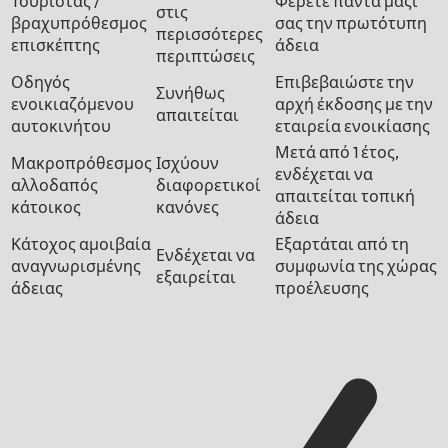
Τουρίστας /
Φέρετε πάντα μαζί
στις
βραχυπρόθεσμος
σας την πρωτότυπη
περισσότερες
επισκέπτης
άδεια
περιπτώσεις
Οδηγός
Επιβεβαιώστε την
Συνήθως
ενοικιαζόμενου
αρχή έκδοσης με την
απαιτείται
αυτοκινήτου
εταιρεία ενοικίασης
Μετά από 1 έτος,
Μακροπρόθεσμος
Ισχύουν
ενδέχεται να
αλλοδαπός
διαφορετικοί
απαιτείται τοπική
κάτοικος
κανόνες
άδεια
Κάτοχος αμοιβαία
Εξαρτάται από τη
Ενδέχεται να
αναγνωρισμένης
συμφωνία της χώρας
εξαιρείται
άδειας
προέλευσης