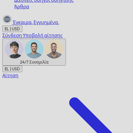
Διεθνείς οδηγοί οδήγησης
Άρθρα
Έγκαιρα,
Εγγυημένα.
EL | USD
Σύνδεση
Υποβολή αίτησης
24/7
Συνομιλία
EL | USD
Αίτηση