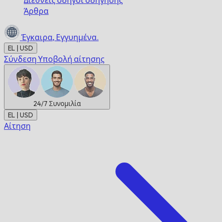
Διεθνείς οδηγοί οδήγησης
Άρθρα
Έγκαιρα,
Εγγυημένα.
EL | USD
Σύνδεση
Υποβολή αίτησης
24/7
Συνομιλία
EL | USD
Αίτηση