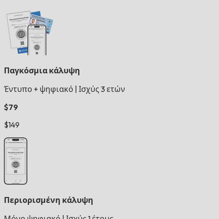
Παγκόσμια κάλυψη
Έντυπο + ψηφιακό
|
Ισχύς 3 ετών
$79
$149
Περιορισμένη κάλυψη
Μόνο ψηφιακό
|
Ισχύς 1 έτους