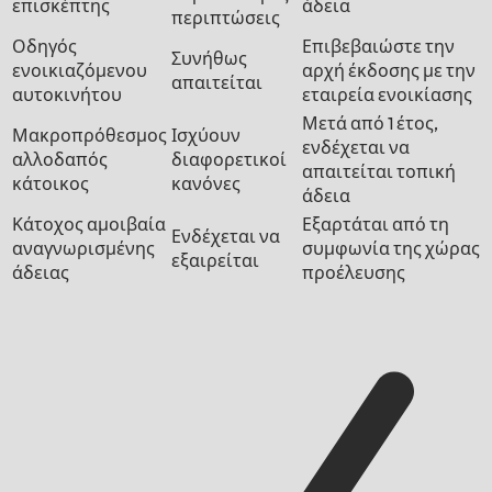
επισκέπτης
άδεια
περιπτώσεις
Οδηγός
Επιβεβαιώστε την
Συνήθως
ενοικιαζόμενου
αρχή έκδοσης με την
απαιτείται
αυτοκινήτου
εταιρεία ενοικίασης
Μετά από 1 έτος,
Μακροπρόθεσμος
Ισχύουν
ενδέχεται να
αλλοδαπός
διαφορετικοί
απαιτείται τοπική
κάτοικος
κανόνες
άδεια
Κάτοχος αμοιβαία
Εξαρτάται από τη
Ενδέχεται να
αναγνωρισμένης
συμφωνία της χώρας
εξαιρείται
άδειας
προέλευσης