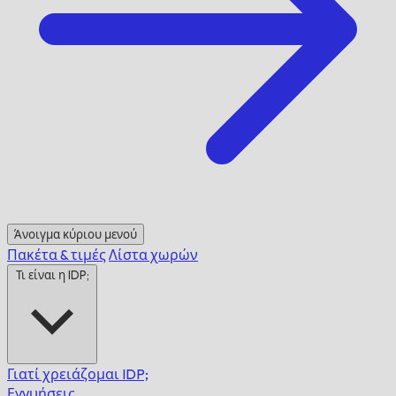
Άνοιγμα κύριου μενού
Πακέτα & τιμές
Λίστα χωρών
Τι είναι η IDP;
Γιατί χρειάζομαι IDP;
Εγγυήσεις