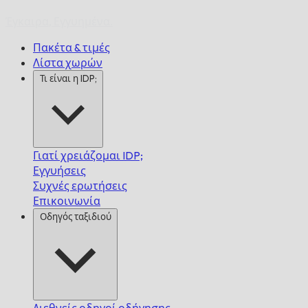
Έγκαιρα,
Εγγυημένα.
Πακέτα & τιμές
Λίστα χωρών
Τι είναι η IDP;
Γιατί χρειάζομαι IDP;
Εγγυήσεις
Συχνές ερωτήσεις
Επικοινωνία
Οδηγός ταξιδιού