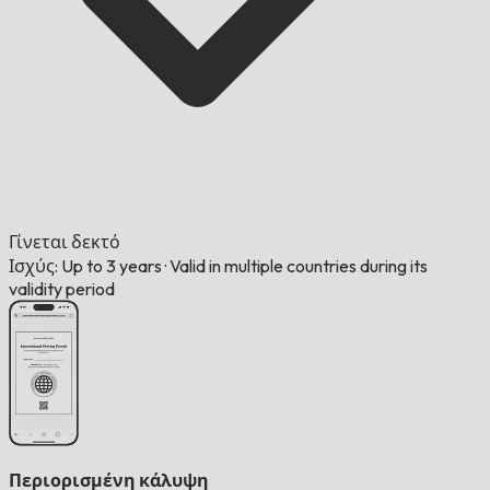
Γίνεται δεκτό
Ισχύς: Up to 3 years
·
Valid in multiple countries during its
validity period
Περιορισμένη κάλυψη