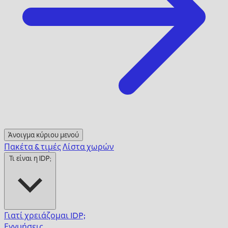
Άνοιγμα κύριου μενού
Πακέτα & τιμές
Λίστα χωρών
Τι είναι η IDP;
Γιατί χρειάζομαι IDP;
Εγγυήσεις