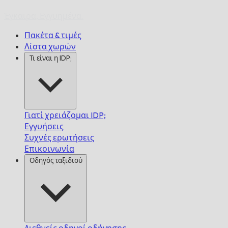
Έγκαιρα,
Εγγυημένα.
Πακέτα & τιμές
Λίστα χωρών
Τι είναι η IDP;
Γιατί χρειάζομαι IDP;
Εγγυήσεις
Συχνές ερωτήσεις
Επικοινωνία
Οδηγός ταξιδιού