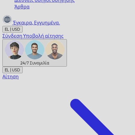
Διεθνείς οδηγοί οδήγησης
Άρθρα
Έγκαιρα,
Εγγυημένα.
EL | USD
Σύνδεση
Υποβολή αίτησης
24/7
Συνομιλία
EL | USD
Αίτηση