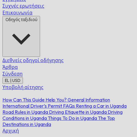
Συχνές ερωτήσεις
Επικοινωνία
Οδηγός ταξιδιού
Διεθνείς οδηγοί οδήγησης
Άρθρα
Σύνδεση
EL | USD
Υποβολή αίτησης
How Can This Guide Help You?
General Information
International Driver’s Permit FAQs
Renting a Car in Uganda
Road Rules in Uganda
Driving Etiquette in Uganda
Driving
Conditions in Uganda
Things To Do in Uganda
The Top
Destinations in Uganda
Αρχική