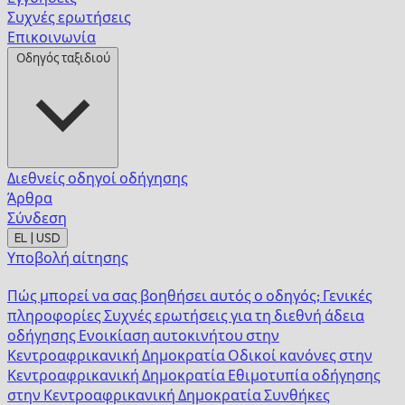
Συχνές ερωτήσεις
Επικοινωνία
Οδηγός ταξιδιού
Διεθνείς οδηγοί οδήγησης
Άρθρα
Σύνδεση
EL | USD
Υποβολή αίτησης
Πώς μπορεί να σας βοηθήσει αυτός ο οδηγός;
Γενικές
πληροφορίες
Συχνές ερωτήσεις για τη διεθνή άδεια
οδήγησης
Ενοικίαση αυτοκινήτου στην
Κεντροαφρικανική Δημοκρατία
Οδικοί κανόνες στην
Κεντροαφρικανική Δημοκρατία
Εθιμοτυπία οδήγησης
στην Κεντροαφρικανική Δημοκρατία
Συνθήκες