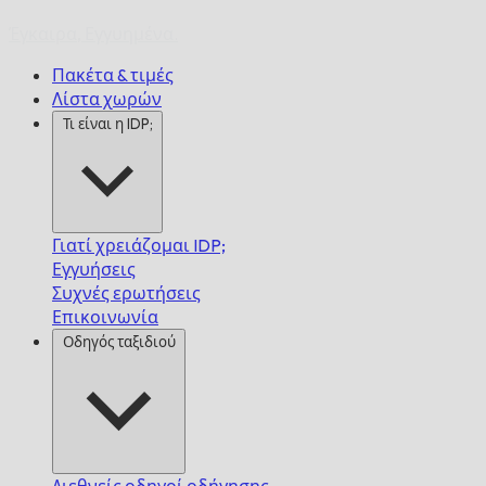
Έγκαιρα,
Εγγυημένα.
Πακέτα & τιμές
Λίστα χωρών
Τι είναι η IDP;
Γιατί χρειάζομαι IDP;
Εγγυήσεις
Συχνές ερωτήσεις
Επικοινωνία
Οδηγός ταξιδιού