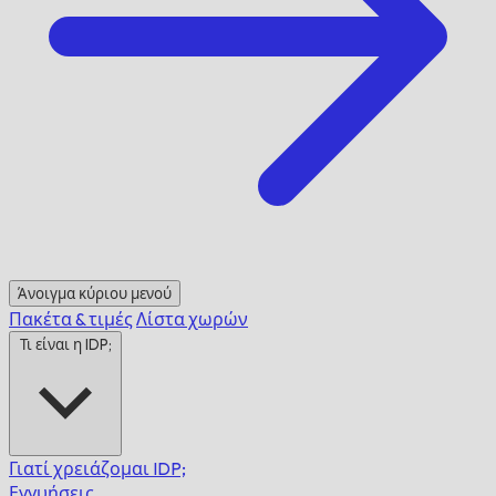
Άνοιγμα κύριου μενού
Πακέτα & τιμές
Λίστα χωρών
Τι είναι η IDP;
Γιατί χρειάζομαι IDP;
Εγγυήσεις