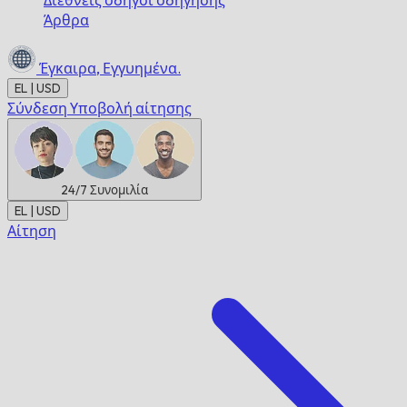
Διεθνείς οδηγοί οδήγησης
Άρθρα
Έγκαιρα,
Εγγυημένα.
EL | USD
Σύνδεση
Υποβολή αίτησης
24/7
Συνομιλία
EL | USD
Αίτηση