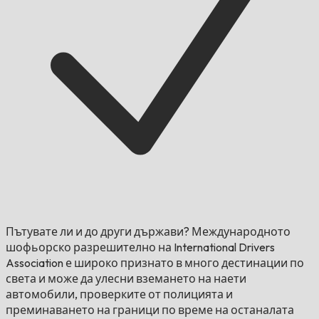
Пътувате ли и до други държави?
Международното
шофьорско разрешително на International Drivers
Association е широко признато в много дестинации по
света и може да улесни вземането на наети
автомобили, проверките от полицията и
преминаването на граници по време на останалата