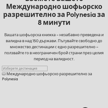
Международно шофьорско
разрешително за Polynesia за
8 минути
Вашата шофьорска книжка – незабавно преведена и
валидна в над 150 държави. Пътувайте свободно до
множество дестинации с едно разрешително –
ползвайте го в неограничен брой страни през целия
период на валидност.
Международно шофьорско разрешително за
Polynesia