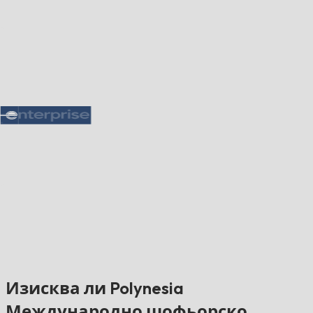
Изисква ли Polynesia
Международно шофьорско