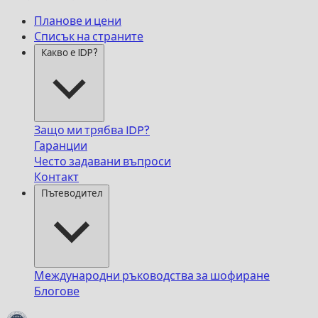
Планове и цени
Списък на страните
Какво е IDP?
Защо ми трябва IDP?
Гаранции
Често задавани въпроси
Контакт
Пътеводител
Международни ръководства за шофиране
Блогове