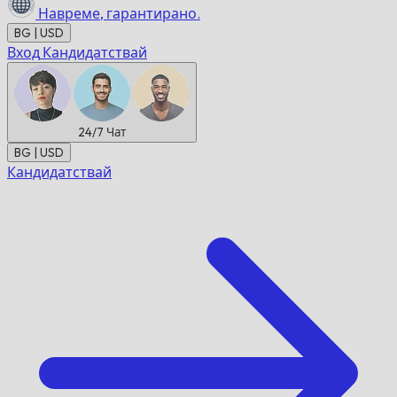
Навреме,
гарантирано.
BG | USD
Вход
Кандидатствай
24/7
Чат
BG | USD
Кандидатствай