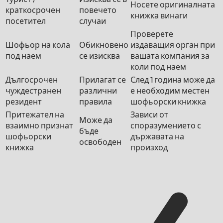
Носете оригиналната
краткосрочен
повечето
книжка винаги
посетител
случаи
Проверете
Шофьор на кола
Обикновено
издаващия орган при
под наем
се изисква
вашата компания за
коли под наем
Дългосрочен
Прилагат се
След 1 година може да
чуждестранен
различни
е необходим местен
резидент
правила
шофьорски книжка
Притежател на
Зависи от
Може да
взаимно признат
споразумението с
бъде
шофьорски
държавата на
освободен
книжка
произход