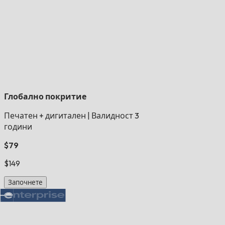
Глобално покритие
Печатен + дигитален
|
Валидност 3
години
$79
$149
Започнете