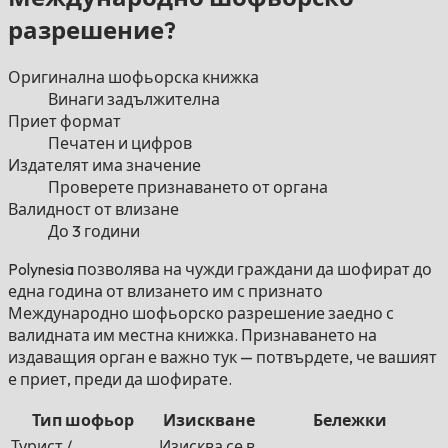
разрешение?
Оригинална шофьорска книжка
Винаги задължителна
Приет формат
Печатен и цифров
Издателят има значение
Проверете признаването от органа
Валидност от влизане
До 3 години
Polynesia позволява на чужди граждани да шофират до
една година от влизането им с признато
Международно шофьорско разрешение заедно с
валидната им местна книжка. Признаването на
издаващия орган е важно тук — потвърдете, че вашият
е приет, преди да шофирате.
Тип шофьор
Изискване
Бележки
Турист /
Изисква се в