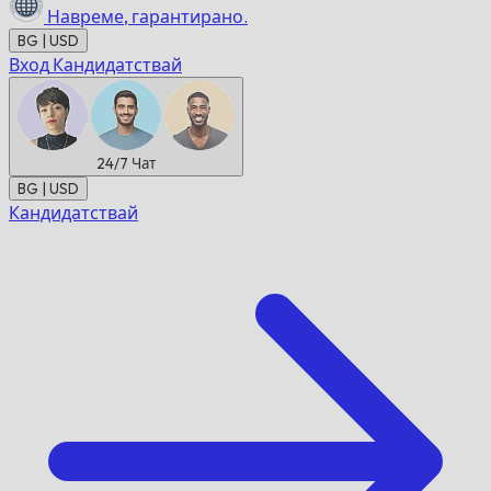
Навреме,
гарантирано.
BG | USD
Вход
Кандидатствай
24/7
Чат
BG | USD
Кандидатствай