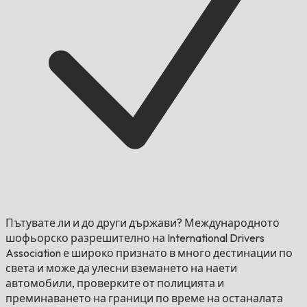
Пътувате ли и до други държави?
Международното
шофьорско разрешително на International Drivers
Association е широко признато в много дестинации по
света и може да улесни вземането на наети
автомобили, проверките от полицията и
преминаването на граници по време на останалата