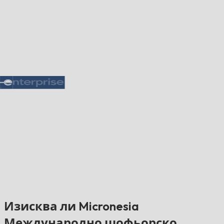
Изисква ли Micronesia
Международно шофьорско