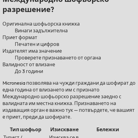
разрешение?
Оригинална шофьорска книжка
Винаги задължителна
Приет формат
Печатен и цифров
Издателят има значение
Проверете признаването от органа
Валидност от влизане
До 3 години
Micronesia позволява на чужди граждани да шофират до
една година от влизането им с признато
Международно шофьорско разрешение заедно с
валидната им местна книжка. Признаването на
издаващия орган е важно тук — потвърдете, че вашият
е приет, преди да шофирате.
Тип шофьор
Изискване
Бележки
Турист /
Изисква се в