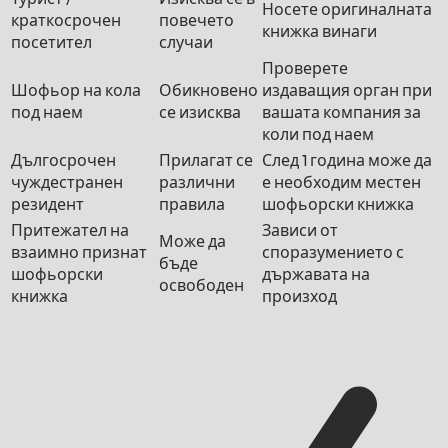
Носете оригиналната
краткосрочен
повечето
книжка винаги
посетител
случаи
Проверете
Шофьор на кола
Обикновено
издаващия орган при
под наем
се изисква
вашата компания за
коли под наем
Дългосрочен
Прилагат се
След 1 година може да
чуждестранен
различни
е необходим местен
резидент
правила
шофьорски книжка
Притежател на
Зависи от
Може да
взаимно признат
споразумението с
бъде
шофьорски
държавата на
освободен
книжка
произход