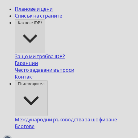
Планове и цени
Списък на страните
Какво е IDP?
Защо ми трябва IDP?
Гаранции
Често задавани въпроси
Контакт
Пътеводител
Международни ръководства за шофиране
Блогове