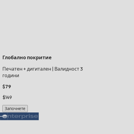
Глобално покритие
Печатен + дигитален
|
Валидност 3
години
$79
$149
Започнете