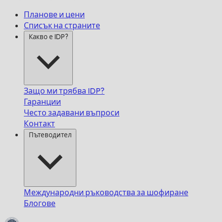
Планове и цени
Списък на страните
Какво е IDP?
Защо ми трябва IDP?
Гаранции
Често задавани въпроси
Контакт
Пътеводител
Международни ръководства за шофиране
Блогове