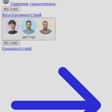
Навреме,
гарантирано.
BG | USD
Вход
Кандидатствай
24/7
Чат
BG | USD
Кандидатствай