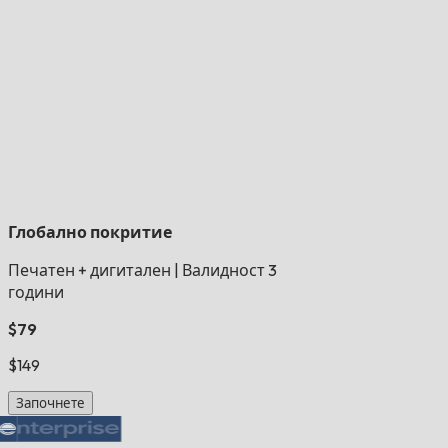
Глобално покритие
Печатен + дигитален
|
Валидност 3
години
$79
$149
Започнете