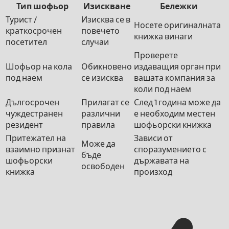
Тип шофьор
Изискване
Бележки
Турист /
Изисква се в
Носете оригиналната
краткосрочен
повечето
книжка винаги
посетител
случаи
Проверете
Шофьор на кола
Обикновено
издаващия орган при
под наем
се изисква
вашата компания за
коли под наем
Дългосрочен
Прилагат се
След 1 година може да
чуждестранен
различни
е необходим местен
резидент
правила
шофьорски книжка
Притежател на
Зависи от
Може да
взаимно признат
споразумението с
бъде
шофьорски
държавата на
освободен
книжка
произход