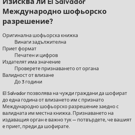
Изисква ли El Salvador
Международно шофьорско
разрешение?
Оригинална шофьорска книжка
Винаги задължителна
Приет формат
Печатен и цифров
Издателят има значение
Проверете признаването от органа
Валидност от влизане
До 3 години
El Salvador позволява на чужди граждани да шофират
до една година от влизането им с признато
Международно шофьорско разрешение заедно с
валидната им местна книжка. Признаването на
издаващия орган е важно тук — потвърдете, че вашият
е приет, преди да шофирате.