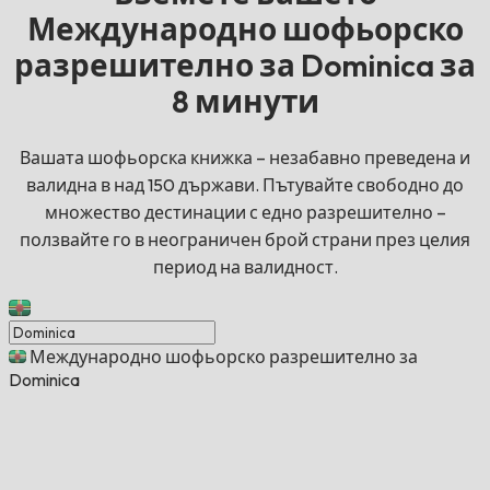
Международно шофьорско
разрешително за Dominica за
8 минути
Вашата шофьорска книжка – незабавно преведена и
валидна в над 150 държави. Пътувайте свободно до
множество дестинации с едно разрешително –
ползвайте го в неограничен брой страни през целия
период на валидност.
Международно шофьорско разрешително за
Dominica