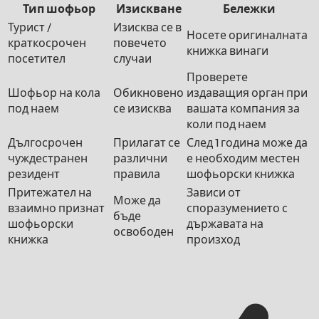
Тип шофьор
Изискване
Бележки
Турист /
Изисква се в
Носете оригиналната
краткосрочен
повечето
книжка винаги
посетител
случаи
Проверете
Шофьор на кола
Обикновено
издаващия орган при
под наем
се изисква
вашата компания за
коли под наем
Дългосрочен
Прилагат се
След 1 година може да
чуждестранен
различни
е необходим местен
резидент
правила
шофьорски книжка
Притежател на
Зависи от
Може да
взаимно признат
споразумението с
бъде
шофьорски
държавата на
освободен
книжка
произход