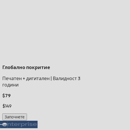
Глобално покритие
Печатен + дигитален
|
Валидност 3
години
$79
$149
Започнете