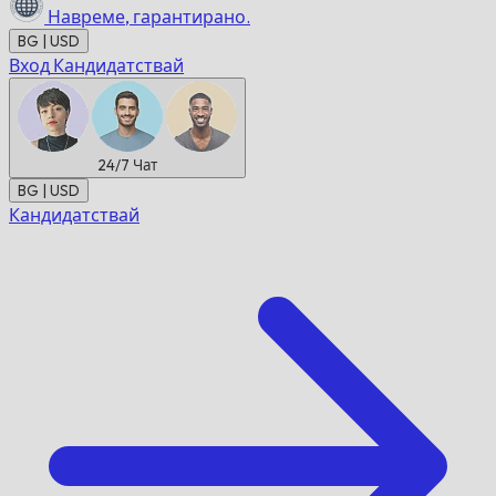
Навреме,
гарантирано.
BG | USD
Вход
Кандидатствай
24/7
Чат
BG | USD
Кандидатствай