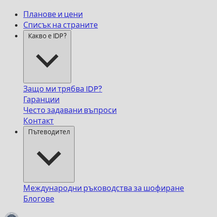
Планове и цени
Списък на страните
Какво е IDP?
Защо ми трябва IDP?
Гаранции
Често задавани въпроси
Контакт
Пътеводител
Международни ръководства за шофиране
Блогове