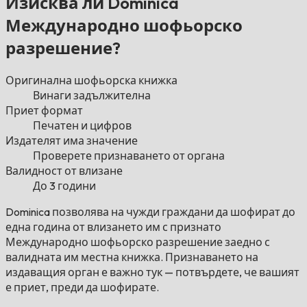
Изисква ли Dominica
Международно шофьорско
разрешение?
Оригинална шофьорска книжка
Винаги задължителна
Приет формат
Печатен и цифров
Издателят има значение
Проверете признаването от органа
Валидност от влизане
До 3 години
Dominica позволява на чужди граждани да шофират до
една година от влизането им с признато
Международно шофьорско разрешение заедно с
валидната им местна книжка. Признаването на
издаващия орган е важно тук — потвърдете, че вашият
е приет, преди да шофирате.