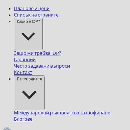
Планове и цени
Списък на страните
Какво е IDP?
Защо ми трябва IDP?
Гаранции
Често задавани въпроси
Контакт
Пътеводител
Международни ръководства за шофиране
Блогове