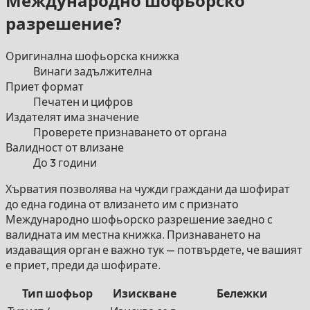
Международно шофьорско
разрешение?
Оригинална шофьорска книжка
Винаги задължителна
Приет формат
Печатен и цифров
Издателят има значение
Проверете признаването от органа
Валидност от влизане
До 3 години
Хърватия позволява на чужди граждани да шофират
до една година от влизането им с признато
Международно шофьорско разрешение заедно с
валидната им местна книжка. Признаването на
издаващия орган е важно тук — потвърдете, че вашият
е приет, преди да шофирате.
Тип шофьор
Изискване
Бележки