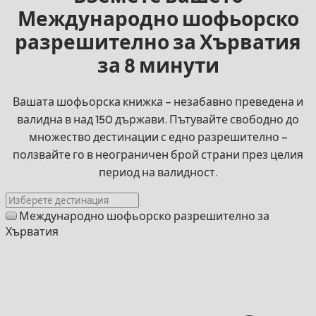
Международно шофьорско
разрешително за Хърватия
за 8 минути
Вашата шофьорска книжка – незабавно преведена и
валидна в над 150 държави. Пътувайте свободно до
множество дестинации с едно разрешително –
ползвайте го в неограничен брой страни през целия
период на валидност.
Международно шофьорско разрешително за
Хърватия