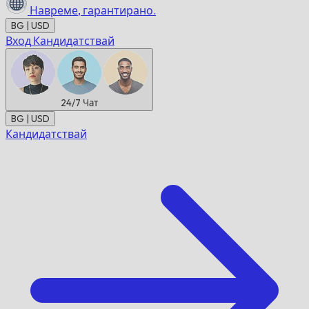
Навреме,
гарантирано.
BG | USD
Вход
Кандидатствай
24/7
Чат
BG | USD
Кандидатствай