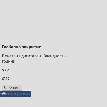
Глобално покритие
Печатен + дигитален
|
Валидност 3
години
$79
$149
Започнете