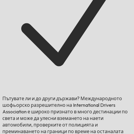
Пътувате ли и до други държави?
Международното
шофьорско разрешително на International Drivers
Association е широко признато в много дестинации по
света и може да улесни вземането на наети
автомобили, проверките от полицията и
преминаването на граници по време на останалата