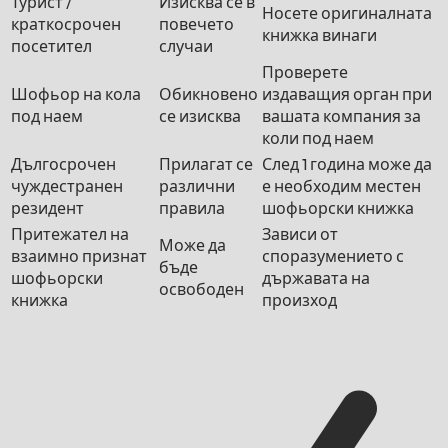
Турист /
Изисква се в
Носете оригиналната
краткосрочен
повечето
книжка винаги
посетител
случаи
Проверете
Шофьор на кола
Обикновено
издаващия орган при
под наем
се изисква
вашата компания за
коли под наем
Дългосрочен
Прилагат се
След 1 година може да
чуждестранен
различни
е необходим местен
резидент
правила
шофьорски книжка
Притежател на
Зависи от
Може да
взаимно признат
споразумението с
бъде
шофьорски
държавата на
освободен
книжка
произход