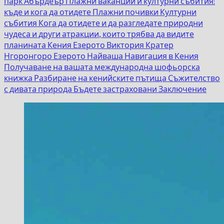
парк Абърдеър
Плажни ваканции и културни събития:
къде и кога да отидете
Плажни почивки
Културни
събития
Кога да отидете и да разгледате природни
чудеса и други атракции, които трябва да видите
планината Кения
Езерото Виктория
Кратер
Нгоронгоро
Езерото Найваша
Навигация в Кения
Получаване на вашата международна шофьорска
книжка
Разбиране на кенийските пътища
Съжителство
с дивата природа
Бъдете застраховани
Заключение