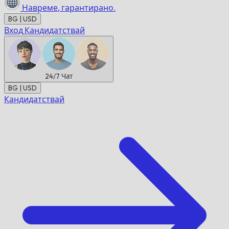
Навреме,
гарантирано.
BG | USD
Вход
Кандидатствай
24/7
Чат
BG | USD
Кандидатствай