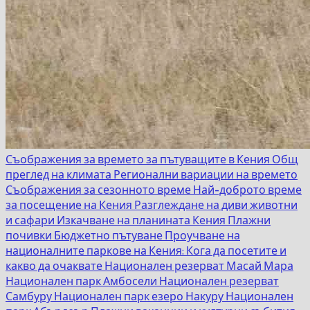
Съображения за времето за пътуващите в Кения
Общ
преглед на климата
Регионални вариации на времето
Съображения за сезонното време
Най-доброто време
за посещение на Кения
Разглеждане на диви животни
и сафари
Изкачване на планината Кения
Плажни
почивки
Бюджетно пътуване
Проучване на
националните паркове на Кения: Кога да посетите и
какво да очаквате
Национален резерват Масай Мара
Национален парк Амбосели
Национален резерват
Самбуру
Национален парк езеро Накуру
Национален