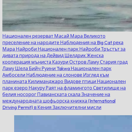
Национален резерват Масай Мара
Великото
преселение на народите
Наблюдения на Big Cat
река
Мара
Найроби
Национален парк Найроби
Тръстът за
дивата природа на Дейвид Шелдрик
Женска
кооперация мъниста Казури
Остров Ламу
Стария град
Ламу
Шела Бийч
Руини Takwa
Национален парк
Амбосели
Наблюдение на слонове
Изглед към
планината Килиманджаро
Видове птици
Национален
парк езеро Накуру
Раят на фламингото
Светилище на
белия носорог
Павианската скала
Значение на
международната шофьорска книжка (International
Driving Permit) в Кения
Заключителни мисли