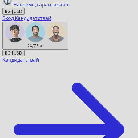
Навреме,
гарантирано.
BG | USD
Вход
Кандидатствай
24/7
Чат
BG | USD
Кандидатствай