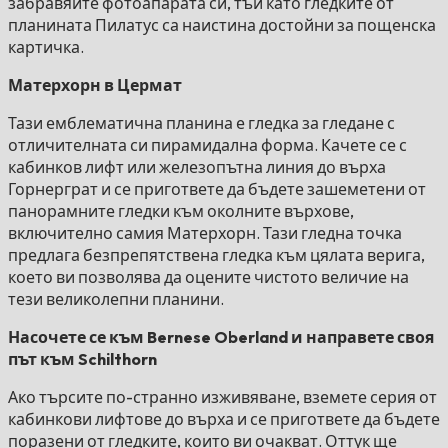
забравяйте фотоапарата си, тъй като гледките от
планината Пилатус са наистина достойни за пощенска
картичка.
Матерхорн в Цермат
Тази емблематична планина е гледка за гледане с
отличителната си пирамидална форма. Качете се с
кабинков лифт или железопътна линия до върха
Горнерграт и се пригответе да бъдете зашеметени от
панорамните гледки към околните върхове,
включително самия Матерхорн. Тази гледна точка
предлага безпрепятствена гледка към цялата верига,
което ви позволява да оцените чистото величие на
тези великолепни планини.
Насочете се към Bernese Oberland и направете своя
път към Schilthorn
Ако търсите по-странно изживяване, вземете серия от
кабинкови лифтове до върха и се пригответе да бъдете
поразени от гледките, които ви очакват. Оттук ще