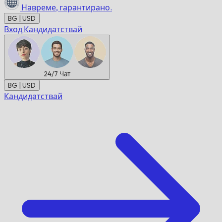
Навреме,
гарантирано.
BG | USD
Вход
Кандидатствай
24/7
Чат
BG | USD
Кандидатствай