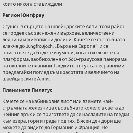
които някога сте виждали.
Регион Юнгфрау
Сгушен в сърцето на швейцарските Алпи, този район
се гордее със заснежени върхове, величествени
ледници и живописни долини. Качете се със зъбчато
влакче до Jungfraujoch, „Върха на Европа“, и се
пригответе да бъдете изумени, когато излезете на
платформа, заобиколена от 360-градусова панорама
на околните планини. Гледките от тук са несравними,
предлагайки поглед към красотата и величието на
швейцарските Алпи.
Планината Пилатус
Качете се на кабинковия лифт или вземете най-
стръмната железница със зъбчато колело в света до
нейния връх и се пригответе да се насладите на гледки
към езера, гори и града под тях. В ясен ден дори ще
можете да видите до Германия и Франция. Не