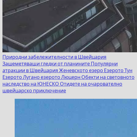
Природни забележителности в Швейцария
Зашеметяващи гледки от планините
Популярни
атракции в Швейцария
Женевското езеро
Езерото Тун
Езерото Лугано
езерото Люцерн
Обекти на световното
наследство на ЮНЕСКО
Отидете на очарователно
швейцарско приключение