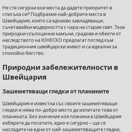
Не сте сигурни кои места да дадете приоритет в
списъка си? Подбрахме най-добрите места в
Швейцария, които са еднакво завладяващи,
съчетавайки модерността с чара на стария свят. Тези
природни скъпоценни камъни, градове и обекти от
наследството на ЮНЕСКО предлагат поглед към
традиционния швейцарски живот и са идеални за
спокойно бягство.
Природни забележителности в
Швейцария
Зашеметяващи гледки от планините
Швейцария е известна със своите зашеметяващи
гледки и няма по-добро място да изпитате това от
планината. Без значение коя планина в Швейцария
изберете да посетите, едно е сигурно – ще се
насладите на едни от най-зашеметяващите гледки,