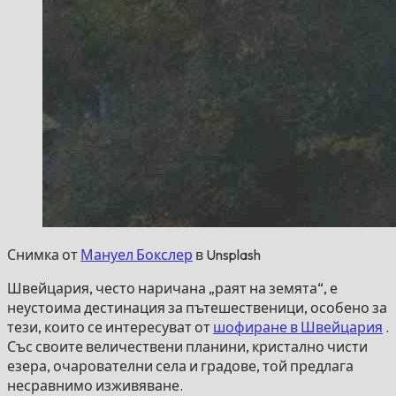
Снимка от
Мануел Бокслер
в Unsplash
Швейцария, често наричана „раят на земята“, е
неустоима дестинация за пътешественици, особено за
тези, които се интересуват от
шофиране в Швейцария
.
Със своите величествени планини, кристално чисти
езера, очарователни села и градове, той предлага
несравнимо изживяване.