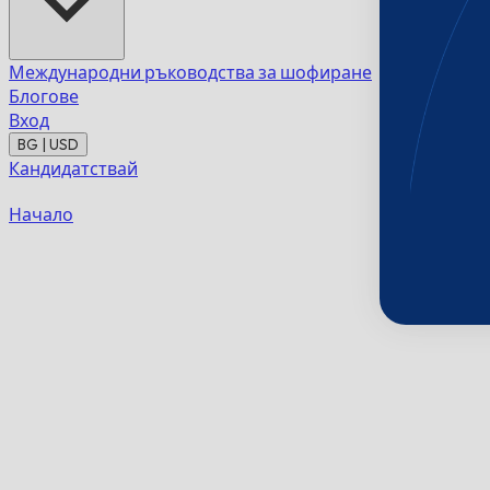
Международни ръководства за шофиране
Блогове
Вход
BG | USD
Кандидатствай
Начало