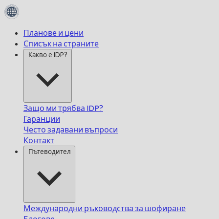
Планове и цени
Списък на страните
Какво е IDP?
Защо ми трябва IDP?
Гаранции
Често задавани въпроси
Контакт
Пътеводител
Международни ръководства за шофиране