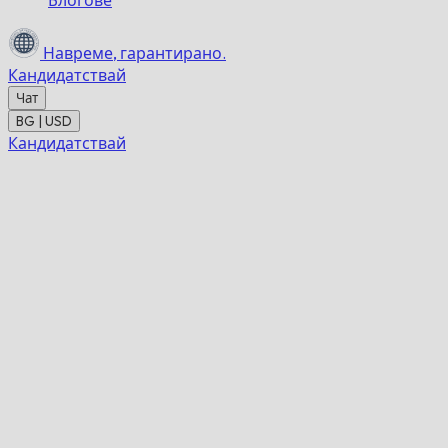
Блогове
Навреме,
гарантирано.
Кандидатствай
Чат
BG | USD
Кандидатствай