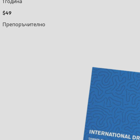
1 година
$49
Препоръчително