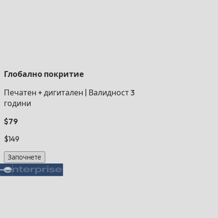
Глобално покритие
Печатен + дигитален
|
Валидност 3
години
$79
$149
Започнете