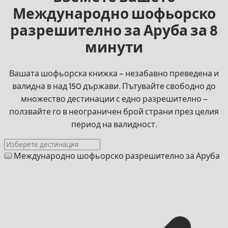
Международно шофьорско
разрешително за Аруба за 8
минути
Вашата шофьорска книжка – незабавно преведена и
валидна в над 150 държави. Пътувайте свободно до
множество дестинации с едно разрешително –
ползвайте го в неограничен брой страни през целия
период на валидност.
Международно шофьорско разрешително за Аруба