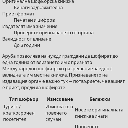
Оригинална шофьорска книжка
Винаги задължителна
Приет формат
Печатен и цифров
Издателят има значение
Проверете признаването от органа
Валидност от влизане
До 3 години
Аруба позволява на чужди граждани да шофират до
една година от влизането им с признато
Международно шофьорско разрешение заедно с
валидната им местна книжка. Признаването на
издаващия орган е важно тук — потвърдете, че вашият
е приет, преди да шофирате.
Тип шофьор
Изискване
Бележки
Турист /
Изисква се в
Носете оригиналната
краткосрочен
повечето
книжка винаги
посетител
случаи
Проверете