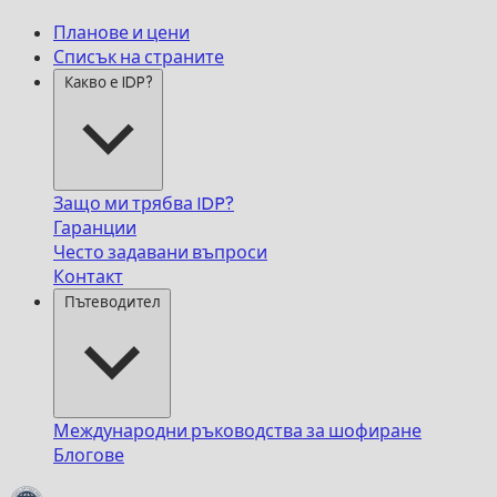
Планове и цени
Списък на страните
Какво е IDP?
Защо ми трябва IDP?
Гаранции
Често задавани въпроси
Контакт
Пътеводител
Международни ръководства за шофиране
Блогове