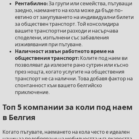
Рентабилно:
За групи или семейства, пътуващи
заедно, наемането на кола може да бъде по-
евтино от закупуването на индивидуални билети
за обществен транспорт. Той консолидира
вашите транспортни разходи и насърчава
споделени, изпълнени със забавления
изживявания при пътуване.
Наличност извън работното време на
обществения транспорт:
Колите под наем ви
позволяват да излезете рано сутрин или късно
през нощта, когато услугите на обществения
транспорт не са налични. Това добавя фактор на
спонтанност към вашето белгийско
приключение.
Топ 5 компании за коли под наем
в Белгия
Когато пътувате, наемането на кола често е идеален
начин за подобряване на мобилността и гъвкавостта.