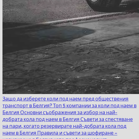
Защо да изберете коли под наем пред обществения
транспорт в Белгия?
Топ 5 компании за коли под наем в
Белгия
Основни съображения за избор на най-
добрата кола под наем в Белгия
Съвети за спестяване
на пари, когато резервирате най-добрата кола под
наем в Белгия
Правила и съвети за шофиране –