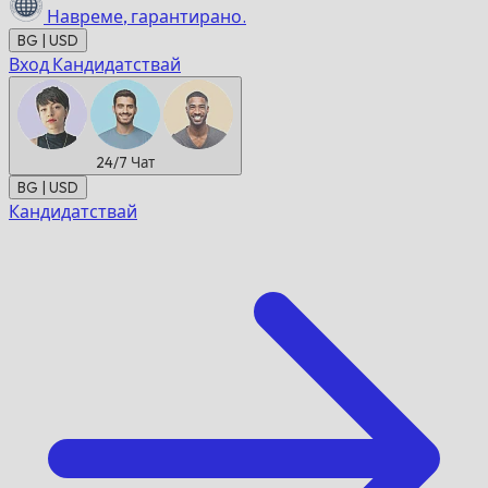
Навреме,
гарантирано.
BG | USD
Вход
Кандидатствай
24/7
Чат
BG | USD
Кандидатствай