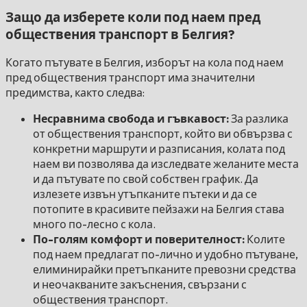
Защо да изберете коли под наем пред
обществения транспорт в Белгия?
Когато пътувате в Белгия, изборът на кола под наем
пред обществения транспорт има значителни
предимства, както следва:
Несравнима свобода и гъвкавост:
За разлика
от обществения транспорт, който ви обвързва с
конкретни маршрути и разписания, колата под
наем ви позволява да изследвате желаните места
и да пътувате по свой собствен график. Да
излезете извън утъпканите пътеки и да се
потопите в красивите пейзажи на Белгия става
много по-лесно с кола.
По-голям комфорт и поверителност:
Колите
под наем предлагат по-лично и удобно пътуване,
елиминирайки претъпканите превозни средства
и неочакваните закъснения, свързани с
обществения транспорт.