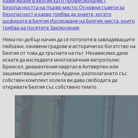
навигиране в Белгия като професионалист
Безопасността на първо място: Основни съвети за
безопасност и какво трябва да знаете, когато
шофирате в Белгия
Изследване на Белгия: места, които
трябва да посетите
Заключение
Няма по-добър начин да се потопите в завладяващите
пейзажи, оживени градове и историческо богатство на
Белгия от това да тръгнете на път. Независимо дали
искате да изследвате многоезичния метрополис
Брюксел, диамантения квартал в Антверпен или
зашеметяващия регион Ардени, разполагането със
собствен комплект колела ви дава свободата да
откривате Белгия със собствено темпо.