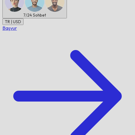
7/24
Sohbet
TR | USD
Başvur