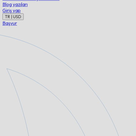
Blog yazıları
Giriş yap
TR | USD
Başvur