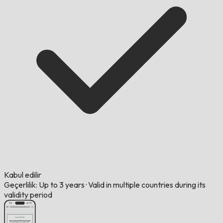
Kabul edilir
Geçerlilik: Up to 3 years
·
Valid in multiple countries during its
validity period