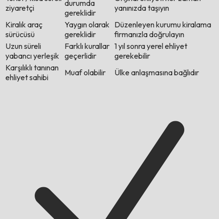
durumda
ziyaretçi
yanınızda taşıyın
gereklidir
Kiralık araç
Yaygın olarak
Düzenleyen kurumu kiralama
sürücüsü
gereklidir
firmanızla doğrulayın
Uzun süreli
Farklı kurallar
1 yıl sonra yerel ehliyet
yabancı yerleşik
geçerlidir
gerekebilir
Karşılıklı tanınan
Muaf olabilir
Ülke anlaşmasına bağlıdır
ehliyet sahibi