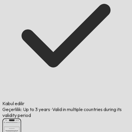
Kabul edilir
Geçerlilik: Up to 3 years
·
Valid in multiple countries during its
validity period