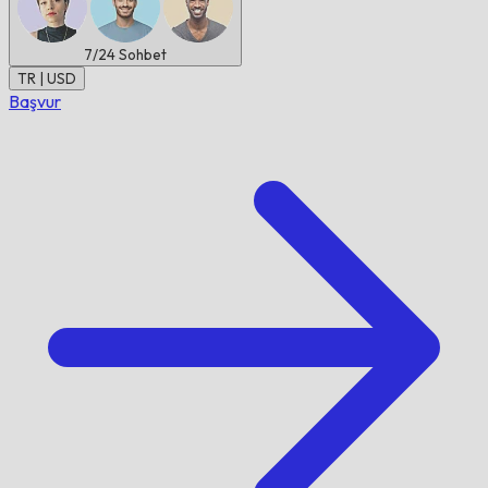
7/24
Sohbet
TR | USD
Başvur