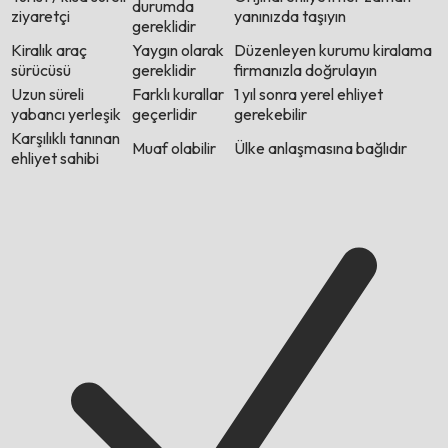
durumda
ziyaretçi
yanınızda taşıyın
gereklidir
Kiralık araç
Yaygın olarak
Düzenleyen kurumu kiralama
sürücüsü
gereklidir
firmanızla doğrulayın
Uzun süreli
Farklı kurallar
1 yıl sonra yerel ehliyet
yabancı yerleşik
geçerlidir
gerekebilir
Karşılıklı tanınan
Muaf olabilir
Ülke anlaşmasına bağlıdır
ehliyet sahibi