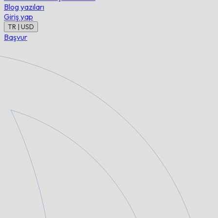
Blog yazıları
Giriş yap
TR | USD
Başvur