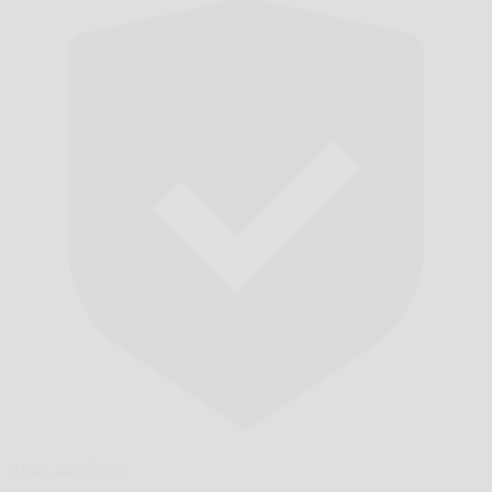
Včas,
zaručene.