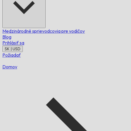
Medzinárodné sprievodcovia pre vodičov
Blog
Prihlásiť sa
SK | USD
Požiadať
Domov