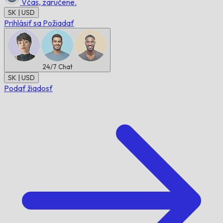
Včas,
zaručene.
SK | USD
Prihlásiť sa
Požiadať
24/7
Chat
SK | USD
Podať žiadosť