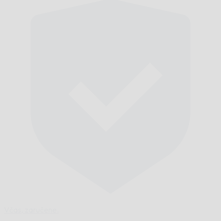
Včas,
zaručene.