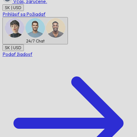
Včas,
zaručene.
SK | USD
Prihlásiť sa
Požiadať
24/7
Chat
SK | USD
Podať žiadosť