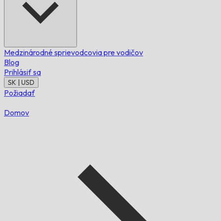
Medzinárodné sprievodcovia pre vodičov
Blog
Prihlásiť sa
SK | USD
Požiadať
Domov