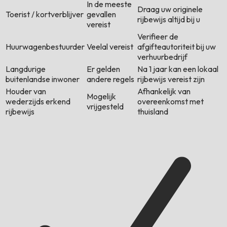
In de meeste
Draag uw originele
Toerist / kortverblijver
gevallen
rijbewijs altijd bij u
vereist
Verifieer de
Huurwagenbestuurder
Veelal vereist
afgifteautoriteit bij uw
verhuurbedrijf
Langdurige
Er gelden
Na 1 jaar kan een lokaal
buitenlandse inwoner
andere regels
rijbewijs vereist zijn
Houder van
Afhankelijk van
Mogelijk
wederzijds erkend
overeenkomst met
vrijgesteld
rijbewijs
thuisland