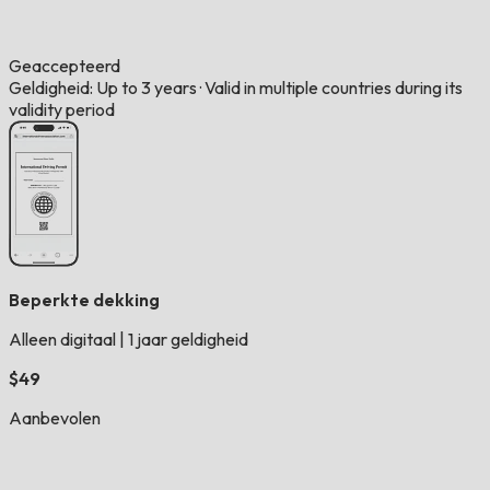
Geaccepteerd
Geldigheid: Up to 3 years
·
Valid in multiple countries during its
validity period
Beperkte dekking
Alleen digitaal
|
1 jaar geldigheid
$49
Aanbevolen