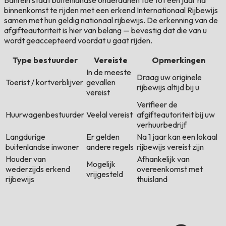
Bahrein staat buitenlandse onderdanen toe tot één jaar na
binnenkomst te rijden met een erkend Internationaal Rijbewijs
samen met hun geldig nationaal rijbewijs. De erkenning van de
afgifteautoriteit is hier van belang — bevestig dat die van u
wordt geaccepteerd voordat u gaat rijden.
Type bestuurder
Vereiste
Opmerkingen
In de meeste
Draag uw originele
Toerist / kortverblijver
gevallen
rijbewijs altijd bij u
vereist
Verifieer de
Huurwagenbestuurder
Veelal vereist
afgifteautoriteit bij uw
verhuurbedrijf
Langdurige
Er gelden
Na 1 jaar kan een lokaal
buitenlandse inwoner
andere regels
rijbewijs vereist zijn
Houder van
Afhankelijk van
Mogelijk
wederzijds erkend
overeenkomst met
vrijgesteld
rijbewijs
thuisland