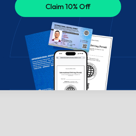
Claim 10% Off
su mumis pokalbių lange!