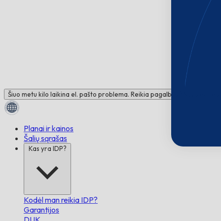
Šiuo metu kilo laikina el. pašto problema. Reikia pagalbos? Susisiekite 
Planai ir kainos
Šalių sąrašas
Kas yra IDP?
Kodėl man reikia IDP?
Garantijos
DUK