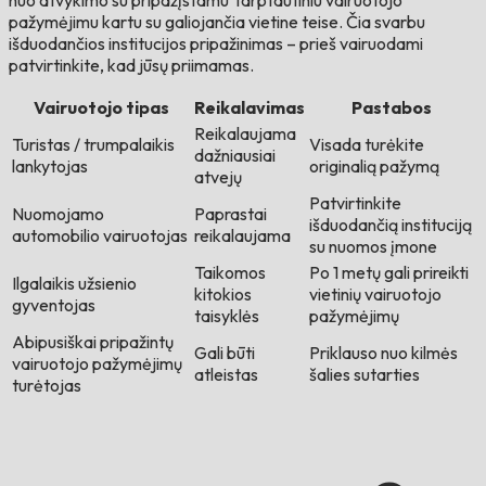
nuo atvykimo su pripažįstamu Tarptautiniu vairuotojo
pažymėjimu kartu su galiojančia vietine teise. Čia svarbu
išduodančios institucijos pripažinimas – prieš vairuodami
patvirtinkite, kad jūsų priimamas.
Vairuotojo tipas
Reikalavimas
Pastabos
Reikalaujama
Turistas / trumpalaikis
Visada turėkite
dažniausiai
lankytojas
originalią pažymą
atvejų
Patvirtinkite
Nuomojamo
Paprastai
išduodančią instituciją
automobilio vairuotojas
reikalaujama
su nuomos įmone
Taikomos
Po 1 metų gali prireikti
Ilgalaikis užsienio
kitokios
vietinių vairuotojo
gyventojas
taisyklės
pažymėjimų
Abipusiškai pripažintų
Gali būti
Priklauso nuo kilmės
vairuotojo pažymėjimų
atleistas
šalies sutarties
turėtojas