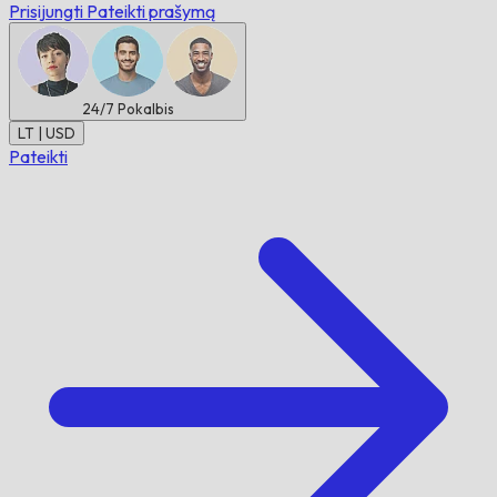
Prisijungti
Pateikti prašymą
24/7
Pokalbis
LT | USD
Pateikti