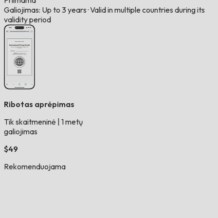
Priimama
Galiojimas: Up to 3 years
·
Valid in multiple countries during its
validity period
Ribotas aprėpimas
Tik skaitmeninė
|
1 metų
galiojimas
$49
Rekomenduojama