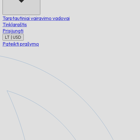
Tarptautiniai vairavimo vadovai
Tinklaraštis
Prisijungti
LT | USD
Pateikti prašymą