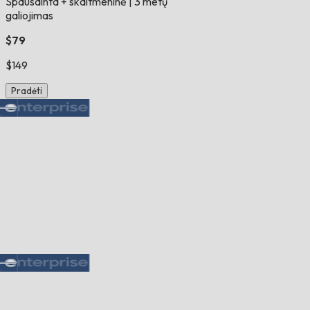
Spausdinta + skaitmeninė
|
3 metų
galiojimas
$79
$149
Pradėti