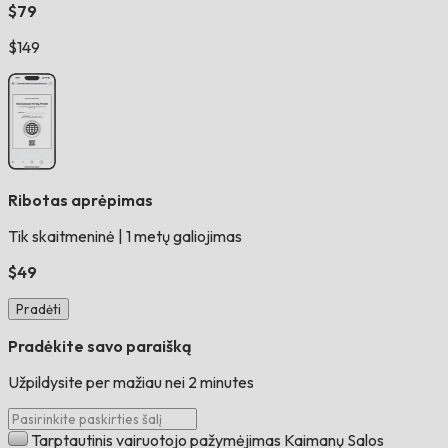
$79
$149
Ribotas aprėpimas
Tik skaitmeninė
|
1 metų galiojimas
$49
Pradėti
Pradėkite savo paraišką
Užpildysite per mažiau nei 2 minutes
Tarptautinis vairuotojo pažymėjimas Kaimanų Salos