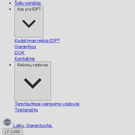
Šalių sąrašas
Kas yra IDP?
Kodėl man reikia IDP?
Garantijos
DUK
Kontaktai
Kelionių vadovas
Tarptautiniai vairavimo vadovai
Tinklaraštis
Laiku,
Garantuotai.
LT | USD