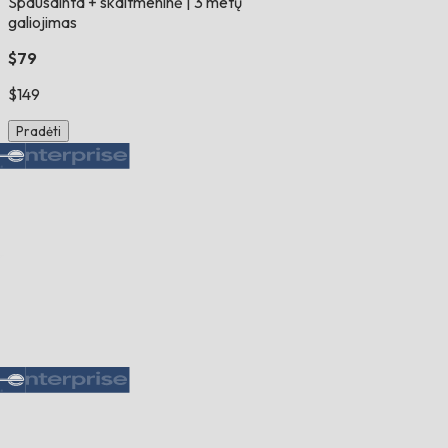
Spausdinta + skaitmeninė
|
3 metų
galiojimas
$79
$149
Pradėti