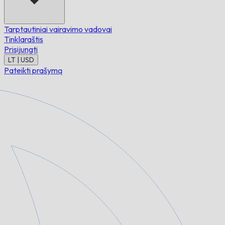
Tarptautiniai vairavimo vadovai
Tinklaraštis
Prisijungti
LT | USD
Pateikti prašymą