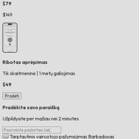
$79
$149
Ribotas aprėpimas
Tik skaitmeninė
|
1 metų galiojimas
$49
Pradėti
Pradėkite savo paraišką
Užpildysite per mažiau nei 2 minutes
Tarptautinis vairuotojo pažymėjimas Barbadosas