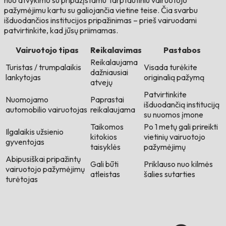
nuo atvykimo su pripažįstamu Tarptautiniu vairuotojo
pažymėjimu kartu su galiojančia vietine teise. Čia svarbu
išduodančios institucijos pripažinimas – prieš vairuodami
patvirtinkite, kad jūsų priimamas.
Vairuotojo tipas
Reikalavimas
Pastabos
Reikalaujama
Turistas / trumpalaikis
Visada turėkite
dažniausiai
lankytojas
originalią pažymą
atvejų
Patvirtinkite
Nuomojamo
Paprastai
išduodančią instituciją
automobilio vairuotojas
reikalaujama
su nuomos įmone
Taikomos
Po 1 metų gali prireikti
Ilgalaikis užsienio
kitokios
vietinių vairuotojo
gyventojas
taisyklės
pažymėjimų
Abipusiškai pripažintų
Gali būti
Priklauso nuo kilmės
vairuotojo pažymėjimų
atleistas
šalies sutarties
turėtojas