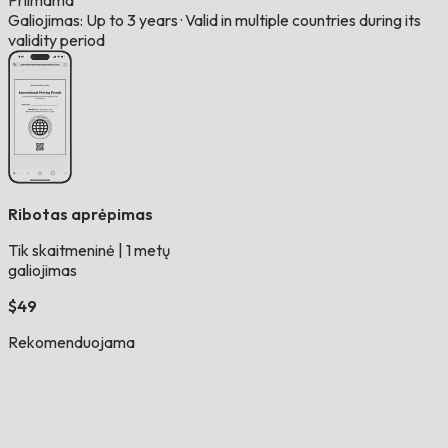
Priimama
Galiojimas: Up to 3 years
·
Valid in multiple countries during its
validity period
Ribotas aprėpimas
Tik skaitmeninė
|
1 metų
galiojimas
$49
Rekomenduojama