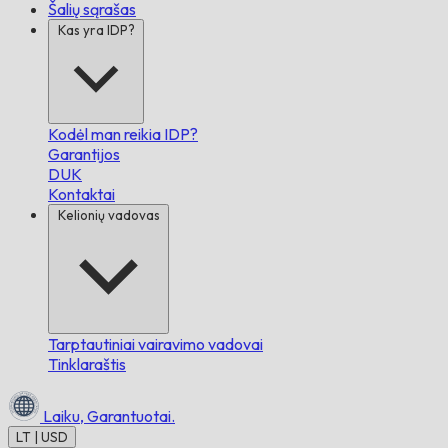
Šalių sąrašas
Kas yra IDP?
Kodėl man reikia IDP?
Garantijos
DUK
Kontaktai
Kelionių vadovas
Tarptautiniai vairavimo vadovai
Tinklaraštis
Laiku,
Garantuotai.
LT | USD