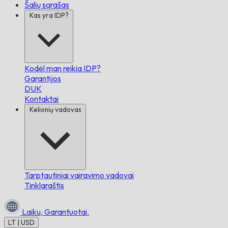
Šalių sąrašas
Kas yra IDP?
Kodėl man reikia IDP?
Garantijos
DUK
Kontaktai
Kelionių vadovas
Tarptautiniai vairavimo vadovai
Tinklaraštis
Laiku,
Garantuotai.
LT | USD