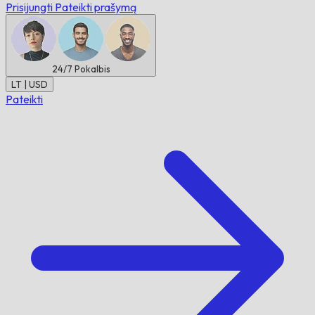
Prisijungti
Pateikti prašymą
24/7
Pokalbis
LT | USD
Pateikti