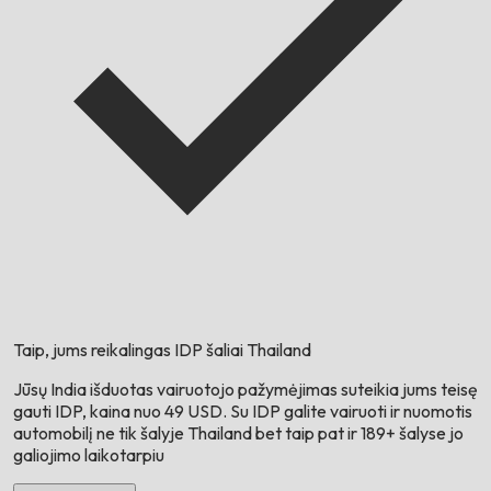
Taip, jums reikalingas IDP šaliai
Thailand
Jūsų
India
išduotas vairuotojo pažymėjimas suteikia jums teisę
gauti IDP, kaina nuo 49 USD. Su IDP galite vairuoti ir nuomotis
automobilį ne tik šalyje
Thailand
bet taip pat ir 189+ šalyse jo
galiojimo laikotarpiu