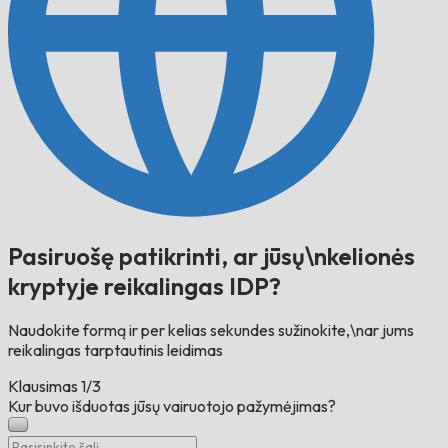
Pasiruošę patikrinti, ar jūsų\nkelionės
kryptyje reikalingas IDP?
Naudokite formą ir per kelias sekundes sužinokite,\nar jums
reikalingas tarptautinis leidimas
Klausimas
1/3
Kur buvo išduotas jūsų vairuotojo pažymėjimas?