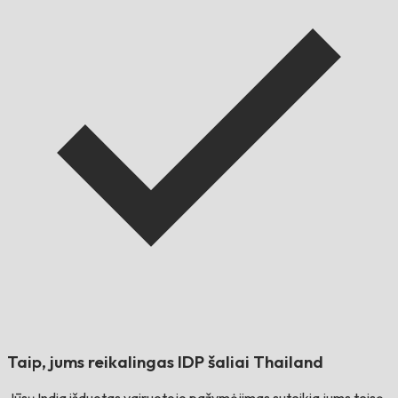
Taip, jums reikalingas IDP šaliai
Thailand
Jūsų
India
išduotas vairuotojo pažymėjimas suteikia jums teisę