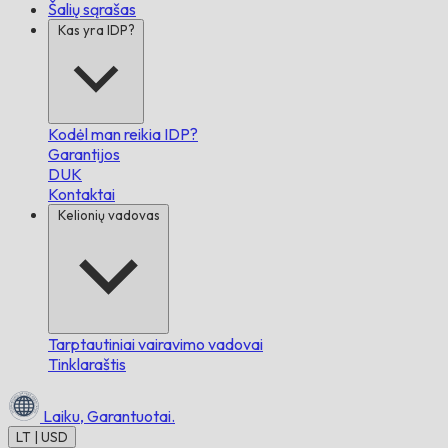
Šalių sąrašas
Kas yra IDP?
Kodėl man reikia IDP?
Garantijos
DUK
Kontaktai
Kelionių vadovas
Tarptautiniai vairavimo vadovai
Tinklaraštis
Laiku,
Garantuotai.
LT | USD