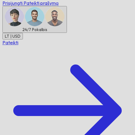
Prisijungti
Pateikti prašymą
24/7
Pokalbis
LT | USD
Pateikti