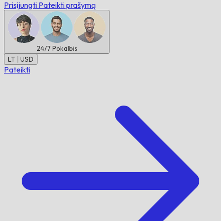
Prisijungti
Pateikti prašymą
24/7
Pokalbis
LT | USD
Pateikti