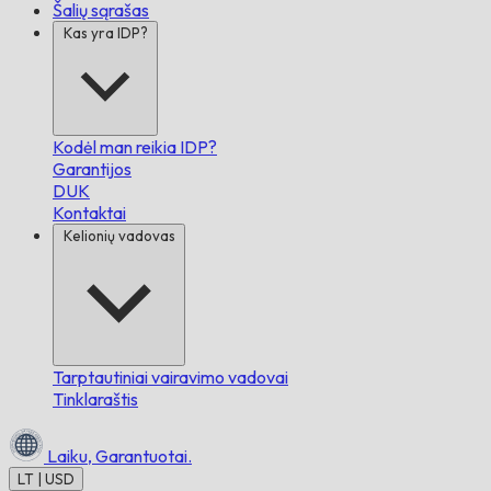
Šalių sąrašas
Kas yra IDP?
Kodėl man reikia IDP?
Garantijos
DUK
Kontaktai
Kelionių vadovas
Tarptautiniai vairavimo vadovai
Tinklaraštis
Laiku,
Garantuotai.
LT | USD