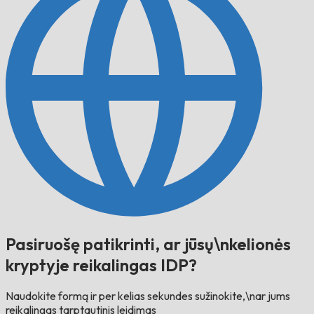
Pasiruošę patikrinti, ar jūsų\nkelionės
kryptyje reikalingas IDP?
Naudokite formą ir per kelias sekundes sužinokite,\nar jums
reikalingas tarptautinis leidimas