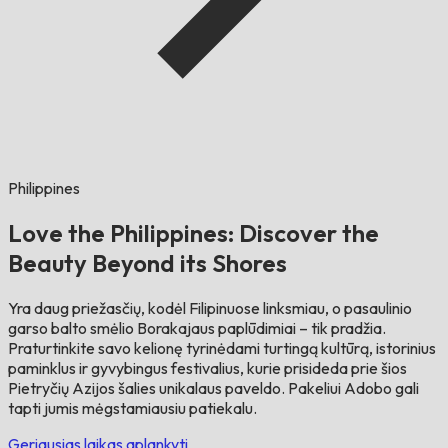
Philippines
Love the Philippines: Discover the
Beauty Beyond its Shores
Yra daug priežasčių, kodėl Filipinuose linksmiau, o pasaulinio
garso balto smėlio Borakajaus paplūdimiai – tik pradžia.
Praturtinkite savo kelionę tyrinėdami turtingą kultūrą, istorinius
paminklus ir gyvybingus festivalius, kurie prisideda prie šios
Pietryčių Azijos šalies unikalaus paveldo. Pakeliui Adobo gali
tapti jumis mėgstamiausiu patiekalu.
Geriausias laikas aplankyti