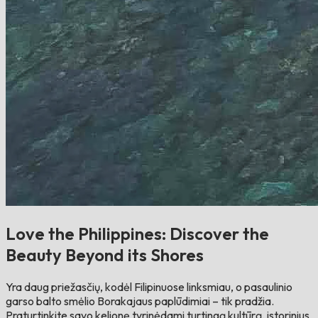
Love the Philippines: Discover the
Beauty Beyond its Shores
Yra daug priežasčių, kodėl Filipinuose linksmiau, o pasaulinio
garso balto smėlio Borakajaus paplūdimiai – tik pradžia.
Praturtinkite savo kelionę tyrinėdami turtingą kultūrą, istorinius