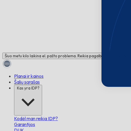
Šiuo metu kilo laikina el. pašto problema. Reikia pagalbos? Susisiekite 
Planai ir kainos
Šalių sąrašas
Kas yra IDP?
Kodėl man reikia IDP?
Garantijos
DUK