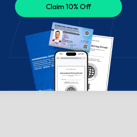
Claim 10% Off
su mumis pokalbių lange!