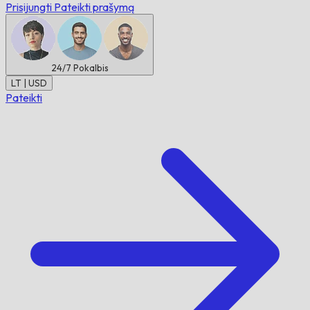
Prisijungti
Pateikti prašymą
24/7
Pokalbis
LT | USD
Pateikti