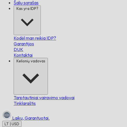
Šalių sąrašas
Kas yra IDP?
Kodėl man reikia IDP?
Garantijos
DUK
Kontaktai
Kelionių vadovas
Tarptautiniai vairavimo vadovai
Tinklaraštis
Laiku,
Garantuotai.
LT | USD