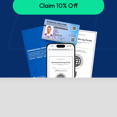
Claim 10% Off
su mumis pokalbių lange!