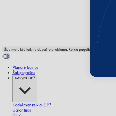
Šiuo metu kilo laikina el. pašto problema. Reikia pagalbos? Susisiekite 
Planai ir kainos
Šalių sąrašas
Kas yra IDP?
Kodėl man reikia IDP?
Garantijos
DUK