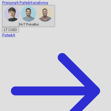
Prisijungti
Pateikti prašymą
24/7
Pokalbis
LT | USD
Pateikti