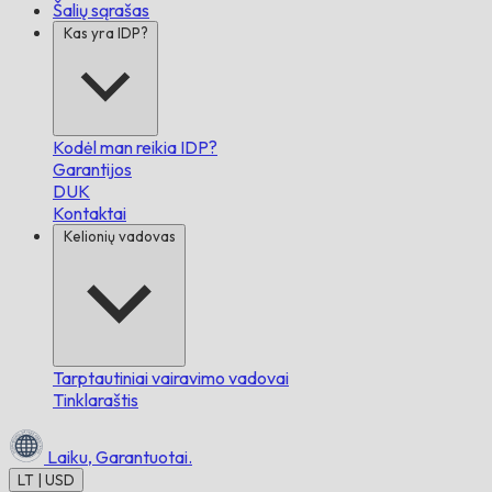
Šalių sąrašas
Kas yra IDP?
Kodėl man reikia IDP?
Garantijos
DUK
Kontaktai
Kelionių vadovas
Tarptautiniai vairavimo vadovai
Tinklaraštis
Laiku,
Garantuotai.
LT | USD