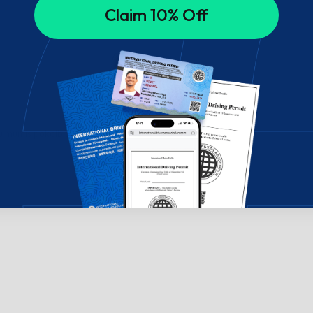
Claim 10% Off
su mumis pokalbių lange!