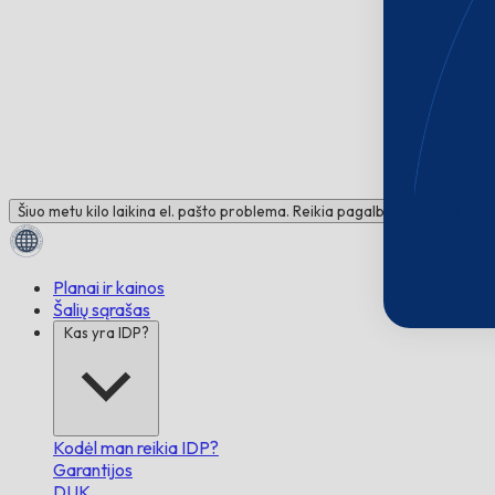
Šiuo metu kilo laikina el. pašto problema. Reikia pagalbos? Susisiekite 
Planai ir kainos
Šalių sąrašas
Kas yra IDP?
Kodėl man reikia IDP?
Garantijos
DUK