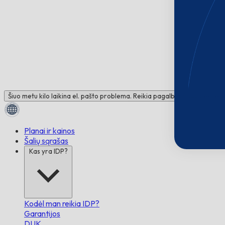
Šiuo metu kilo laikina el. pašto problema. Reikia pagalbos? Susisiekite 
Planai ir kainos
Šalių sąrašas
Kas yra IDP?
Kodėl man reikia IDP?
Garantijos
DUK