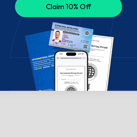
Claim 10% Off
su mumis pokalbių lange!