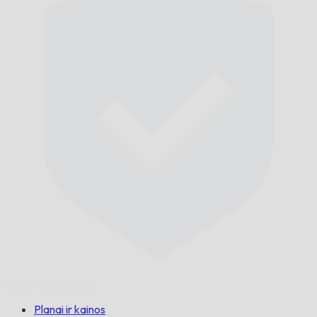
Laiku,
Garantuotai.
Planai ir kainos