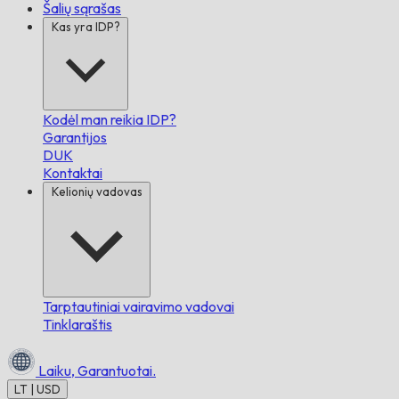
Šalių sąrašas
Kas yra IDP?
Kodėl man reikia IDP?
Garantijos
DUK
Kontaktai
Kelionių vadovas
Tarptautiniai vairavimo vadovai
Tinklaraštis
Laiku,
Garantuotai.
LT | USD