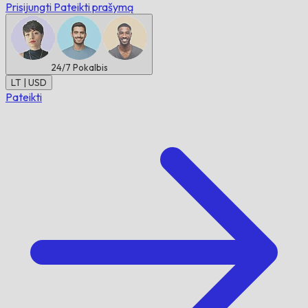
Prisijungti
Pateikti prašymą
24/7
Pokalbis
LT | USD
Pateikti