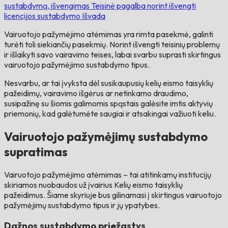
sustabdymą, išvengimas
Teisinė pagalba norint išvengti
licencijos sustabdymo
Išvada
Vairuotojo pažymėjimo atėmimas yra rimta pasekmė, galinti
turėti toli siekiančių pasekmių. Norint išvengti teisinių problemų
ir išlaikyti savo vairavimo teises, labai svarbu suprasti skirtingus
vairuotojo pažymėjimo sustabdymo tipus.
Nesvarbu, ar tai įvyksta dėl susikaupusių kelių eismo taisyklių
pažeidimų, vairavimo išgėrus ar netinkamo draudimo,
susipažinę su šiomis galimomis spąstais galėsite imtis aktyvių
priemonių, kad galėtumėte saugiai ir atsakingai važiuoti keliu.
Vairuotojo pažymėjimų sustabdymo
supratimas
Vairuotojo pažymėjimo atėmimas – tai atitinkamų institucijų
skiriamos nuobaudos už įvairius Kelių eismo taisyklių
pažeidimus. Šiame skyriuje bus gilinamasi į skirtingus vairuotojo
pažymėjimų sustabdymo tipus ir jų ypatybes.
Dažnos sustabdymo priežastys