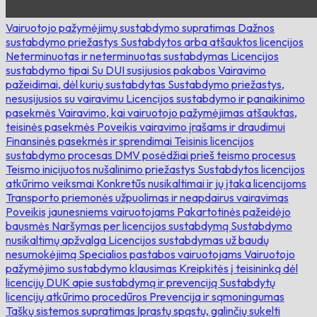
Vairuotojo pažymėjimų sustabdymo supratimas
Dažnos
sustabdymo priežastys
Sustabdytos arba atšauktos licencijos
Neterminuotas ir neterminuotas sustabdymas
Licencijos
sustabdymo tipai
Su DUI susijusios pakabos
Vairavimo
pažeidimai, dėl kurių sustabdytas
Sustabdymo priežastys,
nesusijusios su vairavimu
Licencijos sustabdymo ir panaikinimo
pasekmės
Vairavimo, kai vairuotojo pažymėjimas atšauktas,
teisinės pasekmės
Poveikis vairavimo įrašams ir draudimui
Finansinės pasekmės ir sprendimai
Teisinis licencijos
sustabdymo procesas
DMV posėdžiai prieš teismo procesus
Teismo inicijuotos nušalinimo priežastys
Sustabdytos licencijos
atkūrimo veiksmai
Konkretūs nusikaltimai ir jų įtaka licencijoms
Transporto priemonės užpuolimas ir neapdairus vairavimas
Poveikis jaunesniems vairuotojams
Pakartotinės pažeidėjo
bausmės
Naršymas per licencijos sustabdymą
Sustabdymo
nusikaltimų apžvalga
Licencijos sustabdymas už baudų
nesumokėjimą
Specialios pastabos vairuotojams
Vairuotojo
pažymėjimo sustabdymo klausimas
Kreipkitės į teisininką dėl
licencijų
DUK apie sustabdymą ir prevenciją
Sustabdytų
licencijų atkūrimo procedūros
Prevencija ir sąmoningumas
Taškų sistemos supratimas
Įprastų spąstų, galinčių sukelti