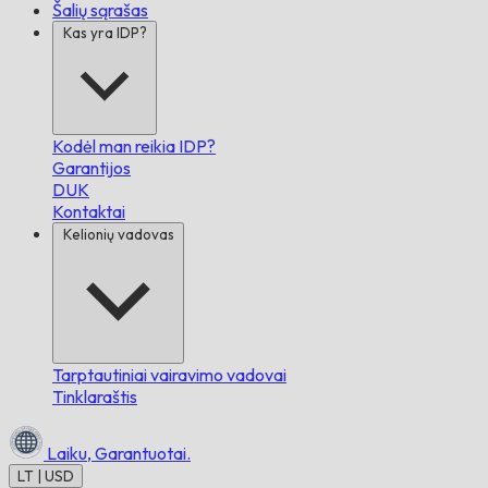
Šalių sąrašas
Kas yra IDP?
Kodėl man reikia IDP?
Garantijos
DUK
Kontaktai
Kelionių vadovas
Tarptautiniai vairavimo vadovai
Tinklaraštis
Laiku,
Garantuotai.
LT | USD