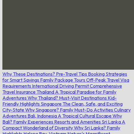
Why These Destinations?
Pre-Travel Tips
Booking Strategies
for Smart Savings
Family Package Tours
Off-Peak Travel
Visa
Requirements
International Driving Permit
Comprehensive
Travel Insurance
Thailand
A Tropical Paradise for Family
Adventures
Why Thailand?
Must-Visit Destinations
Kid-
Friendly Highlights
Singapore
The Clean, Safe, and Exciting
City-State
Why Singapore?
Family Must-Do Activities
Culinary
Adventures
Bali, Indonesia
A Tropical Cultural Escape
Why
Bali?
Family Experiences
Resorts and Amenities
Sri Lanka
A
Compact Wonderland of Diversity
Why Sri Lanka?
Family
Highlights
Halong Bay, Vietnam
Nature's Magnificent