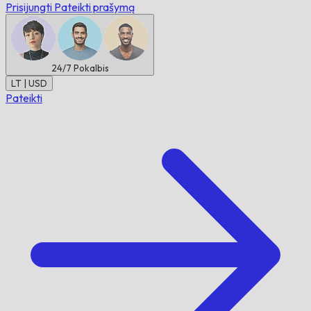
Prisijungti
Pateikti prašymą
24/7
Pokalbis
LT | USD
Pateikti