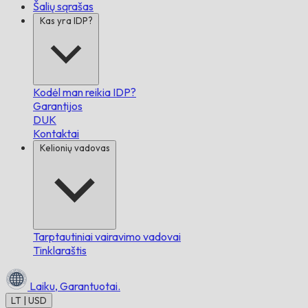
Šalių sąrašas
Kas yra IDP?
Kodėl man reikia IDP?
Garantijos
DUK
Kontaktai
Kelionių vadovas
Tarptautiniai vairavimo vadovai
Tinklaraštis
Laiku,
Garantuotai.
LT | USD