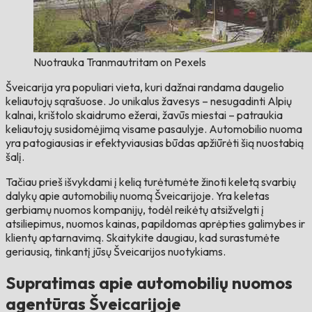
Nuotrauka Tranmautritam on Pexels
Šveicarija yra populiari vieta, kuri dažnai randama daugelio
keliautojų sąrašuose. Jo unikalus žavesys – nesugadinti Alpių
kalnai, krištolo skaidrumo ežerai, žavūs miestai – patraukia
keliautojų susidomėjimą visame pasaulyje. Automobilio nuoma
yra patogiausias ir efektyviausias būdas apžiūrėti šią nuostabią
šalį.
Tačiau prieš išvykdami į kelią turėtumėte žinoti keletą svarbių
dalykų apie automobilių nuomą Šveicarijoje. Yra keletas
gerbiamų nuomos kompanijų, todėl reikėtų atsižvelgti į
atsiliepimus, nuomos kainas, papildomas aprėpties galimybes ir
klientų aptarnavimą. Skaitykite daugiau, kad surastumėte
geriausią, tinkantį jūsų Šveicarijos nuotykiams.
Supratimas apie automobilių nuomos
agentūras Šveicarijoje