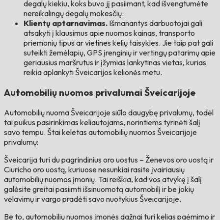
degalų kiekiu, koks buvo jį pasiimant, kad išvengtumėte
nereikalingų degalų mokesčių.
Klientų aptarnavimas.
Išmanantys darbuotojai gali
atsakyti į klausimus apie nuomos kainas, transporto
priemonių tipus ar vietines kelių taisykles. Jie taip pat gali
suteikti žemėlapių, GPS įrenginių ir vertingų patarimų apie
geriausius maršrutus ir įžymias lankytinas vietas, kurias
reikia aplankyti Šveicarijos kelionės metu.
Automobilių nuomos privalumai Šveicarijoje
Automobilių nuoma Šveicarijoje siūlo daugybę privalumų, todėl
tai puikus pasirinkimas keliautojams, norintiems tyrinėti šalį
savo tempu. Štai keletas automobilių nuomos Šveicarijoje
privalumų:
Šveicarija turi du pagrindinius oro uostus – Ženevos oro uostą ir
Ciuricho oro uostą, kuriuose nesunkiai rasite įvairiausių
automobilių nuomos įmonių. Tai reiškia, kad vos atvykę į šalį
galėsite greitai pasiimti išsinuomotą automobilį ir be jokių
vėlavimų ir vargo pradėti savo nuotykius Šveicarijoje.
Be to, automobilių nuomos įmonės dažnai turi kelias paėmimo ir