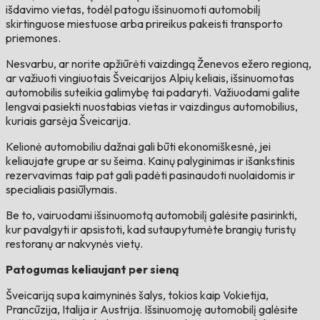
išdavimo vietas, todėl patogu išsinuomoti automobilį
skirtinguose miestuose arba prireikus pakeisti transporto
priemones.
Nesvarbu, ar norite apžiūrėti vaizdingą Ženevos ežero regioną,
ar važiuoti vingiuotais Šveicarijos Alpių keliais, išsinuomotas
automobilis suteikia galimybę tai padaryti. Važiuodami galite
lengvai pasiekti nuostabias vietas ir vaizdingus automobilius,
kuriais garsėja Šveicarija.
Kelionė automobiliu dažnai gali būti ekonomiškesnė, jei
keliaujate grupe ar su šeima. Kainų palyginimas ir išankstinis
rezervavimas taip pat gali padėti pasinaudoti nuolaidomis ir
specialiais pasiūlymais.
Be to, vairuodami išsinuomotą automobilį galėsite pasirinkti,
kur pavalgyti ir apsistoti, kad sutaupytumėte brangių turistų
restoranų ar nakvynės vietų.
Patogumas keliaujant per sieną
Šveicariją supa kaimyninės šalys, tokios kaip Vokietija,
Prancūzija, Italija ir Austrija. Išsinuomoję automobilį galėsite