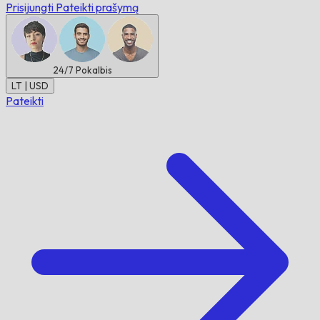
Prisijungti
Pateikti prašymą
24/7
Pokalbis
LT | USD
Pateikti