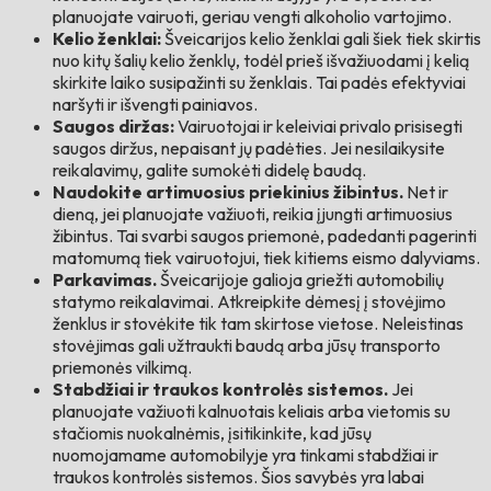
planuojate vairuoti, geriau vengti alkoholio vartojimo.
Kelio ženklai:
Šveicarijos kelio ženklai gali šiek tiek skirtis
nuo kitų šalių kelio ženklų, todėl prieš išvažiuodami į kelią
skirkite laiko susipažinti su ženklais. Tai padės efektyviai
naršyti ir išvengti painiavos.
Saugos diržas:
Vairuotojai ir keleiviai privalo prisisegti
saugos diržus, nepaisant jų padėties. Jei nesilaikysite
reikalavimų, galite sumokėti didelę baudą.
Naudokite artimuosius priekinius žibintus.
Net ir
dieną, jei planuojate važiuoti, reikia įjungti artimuosius
žibintus. Tai svarbi saugos priemonė, padedanti pagerinti
matomumą tiek vairuotojui, tiek kitiems eismo dalyviams.
Parkavimas.
Šveicarijoje galioja griežti automobilių
statymo reikalavimai. Atkreipkite dėmesį į stovėjimo
ženklus ir stovėkite tik tam skirtose vietose. Neleistinas
stovėjimas gali užtraukti baudą arba jūsų transporto
priemonės vilkimą.
Stabdžiai ir traukos kontrolės sistemos.
Jei
planuojate važiuoti kalnuotais keliais arba vietomis su
stačiomis nuokalnėmis, įsitikinkite, kad jūsų
nuomojamame automobilyje yra tinkami stabdžiai ir
traukos kontrolės sistemos. Šios savybės yra labai