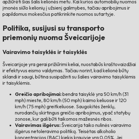
apžiūrėti šias šalis kelionės metu. Kai kurios automobilių nuomos
įmonės siūlo kelionių į užsienį galimybes, tačiau apribojimus ir
papildomus mokesčius patikrinkite nuomos sutartyje.
Politika, susijusi su transporto
priemonių nuoma Šveicarijoje
Vairavimo taisyklės ir taisyklės
Šveicarijoje yra gerai prižiūrimi keliai, nuostabūs kraštovaizdžiai
ir efektyvus eismo valdymas. Tačiau norint, kad kelionė būtų
sklandi ir saugi, būtina susipažinti su šalies vairavimo taisyklėmis
ir taisyklėmis.
Greičio apribojimai:
bendra taisyklė yra 50 km/h (31
mph) mieste, 80 km/h (50 mph) kaimo keliuose ir 120
km/h (75 mph) greitkeliuose. Saugokitės ženklų,
nurodančių skirtingus greičio apribojimus, ypač statybų
zonose, kur gali būti taikomos mažesnės ribos.
Vairavimas išgėrus:
Šveicarija taiko nulinės vairavimo
išgėrus netoleravimo politiką. Teisėtas alkoholio
koncentracijos (BAC) kiekis kraujyje yra 0,05%. Jei