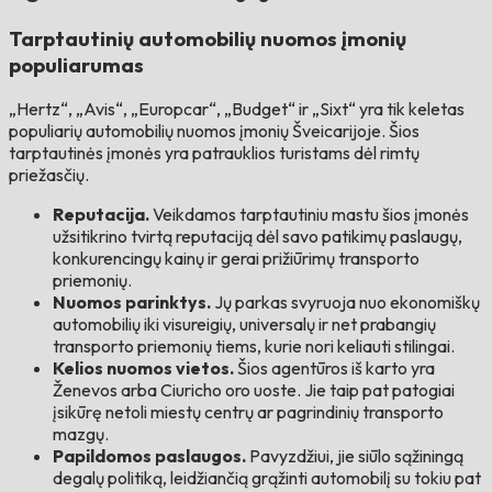
Tarptautinių automobilių nuomos įmonių
populiarumas
„Hertz“, „Avis“, „Europcar“, „Budget“ ir „Sixt“ yra tik keletas
populiarių automobilių nuomos įmonių Šveicarijoje. Šios
tarptautinės įmonės yra patrauklios turistams dėl rimtų
priežasčių.
Reputacija.
Veikdamos tarptautiniu mastu šios įmonės
užsitikrino tvirtą reputaciją dėl savo patikimų paslaugų,
konkurencingų kainų ir gerai prižiūrimų transporto
priemonių.
Nuomos parinktys.
Jų parkas svyruoja nuo ekonomiškų
automobilių iki visureigių, universalų ir net prabangių
transporto priemonių tiems, kurie nori keliauti stilingai.
Kelios nuomos vietos.
Šios agentūros iš karto yra
Ženevos arba Ciuricho oro uoste. Jie taip pat patogiai
įsikūrę netoli miestų centrų ar pagrindinių transporto
mazgų.
Papildomos paslaugos.
Pavyzdžiui, jie siūlo sąžiningą
degalų politiką, leidžiančią grąžinti automobilį su tokiu pat