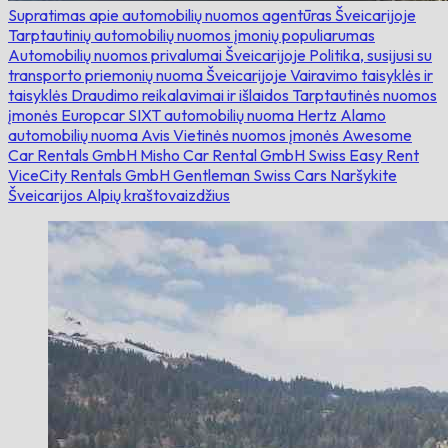
Supratimas apie automobilių nuomos agentūras Šveicarijoje
Tarptautinių automobilių nuomos įmonių populiarumas
Automobilių nuomos privalumai Šveicarijoje
Politika, susijusi su
transporto priemonių nuoma Šveicarijoje
Vairavimo taisyklės ir
taisyklės
Draudimo reikalavimai ir išlaidos
Tarptautinės nuomos
įmonės
Europcar
SIXT automobilių nuoma
Hertz
Alamo
automobilių nuoma
Avis
Vietinės nuomos įmonės
Awesome
Car Rentals GmbH
Misho Car Rental GmbH
Swiss Easy Rent
ViceCity Rentals GmbH
Gentleman Swiss Cars
Naršykite
Šveicarijos Alpių kraštovaizdžius