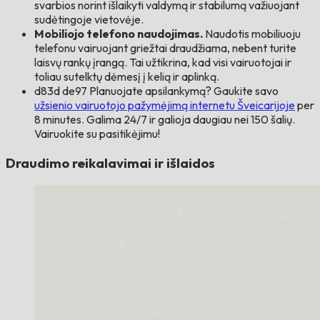
svarbios norint išlaikyti valdymą ir stabilumą važiuojant
sudėtingoje vietovėje.
Mobiliojo telefono naudojimas.
Naudotis mobiliuoju
telefonu vairuojant griežtai draudžiama, nebent turite
laisvų rankų įrangą. Tai užtikrina, kad visi vairuotojai ir
toliau sutelktų dėmesį į kelią ir aplinką.
d83d de97 Planuojate apsilankymą? Gaukite savo
užsienio vairuotojo pažymėjimą internetu Šveicarijoje
per
8 minutes. Galima 24/7 ir galioja daugiau nei 150 šalių.
Vairuokite su pasitikėjimu!
Draudimo reikalavimai ir išlaidos