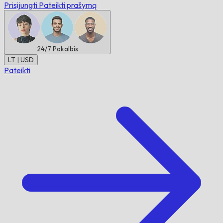
Prisijungti
Pateikti prašymą
24/7
Pokalbis
LT | USD
Pateikti