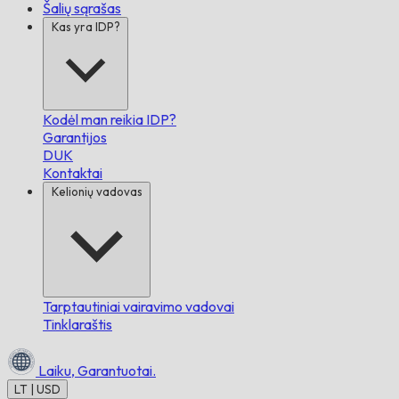
Šalių sąrašas
Kas yra IDP?
Kodėl man reikia IDP?
Garantijos
DUK
Kontaktai
Kelionių vadovas
Tarptautiniai vairavimo vadovai
Tinklaraštis
Laiku,
Garantuotai.
LT | USD