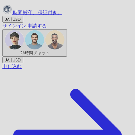
時間厳守、
保証付き。
JA | USD
サインイン
申請する
24時間
チャット
JA | USD
申し込む