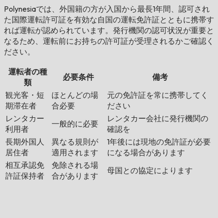
Polynesiaでは、外国籍の方が入国から最長1年間、認可され
た国際運転許可証を有効な自国の運転免許証とともに携帯す
れば運転が認められています。発行機関の認可状況が重要と
なるため、運転前にお持ちの許可証が受理されるかご確認く
ださい。
運転者の種
必要条件
備考
類
観光客・短
ほとんどの場
元の免許証を常に携帯してく
期滞在者
合必要
ださい
レンタカー
レンタカー会社に発行機関の
一般的に必要
利用者
確認を
長期外国人
異なる規則が
1年後には現地の免許証が必要
居住者
適用されます
になる場合があります
相互承認免
免除される場
母国との協定によります
許証保持者
合があります