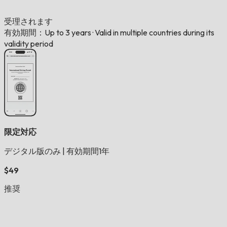
受理されます
有効期間：Up to 3 years
·
Valid in multiple countries during its
validity period
限定対応
デジタル版のみ
|
有効期間1年
$49
推奨