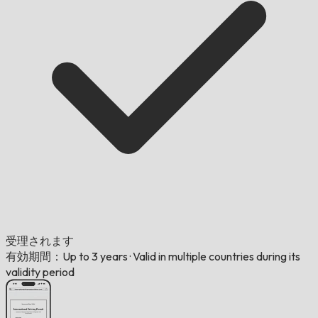
受理されます
有効期間：Up to 3 years
·
Valid in multiple countries during its
validity period