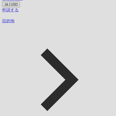
JA | USD
申請する
目的地