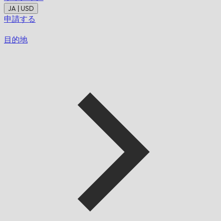
JA | USD
申請する
目的地