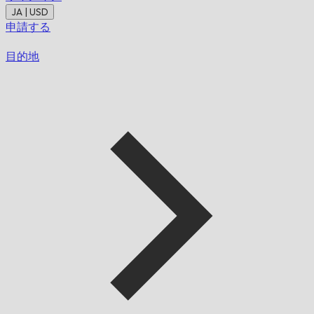
JA | USD
申請する
目的地