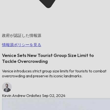
政府が認証した情報源
情報源ポリシーを見る
Venice Sets New Tourist Group Size Limit to
Tackle Overcrowding
Venice introduces strict group size limits for tourists to combat
overcrowding and preserve its iconic landmarks.
Kevin Andrew Ordoñez
Sep 02, 2024