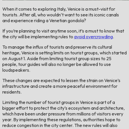
When it comes to exploring Italy, Venice is a must-visit for
tourists. After all, who wouldn’t want to see its iconic canals
and experience riding a Venetian gondola?
If you’re planning to visit anytime soon, it’s a must to know that
the city will be implementing rules to
avoid overcrowding
.
To manage the influx of tourists and preserve its cultural
heritage, Venice is setting limits on tourist groups, which started
on August 1. Aside from limiting tourist group sizes to 25
people, tour guides will also no longer be allowed to use
loudspeakers.
These changes are expected to lessen the strain on Venice’s
infrastructure and create a more peaceful environment for
residents.
Limiting the number of tourist groups in Venice is part of a
bigger effort to protect the city’s ecosystem and architecture,
which have been under pressure from millions of visitors every
year. By implementing these regulations, authorities hope to
reduce congestion in the city center. The new rules will also