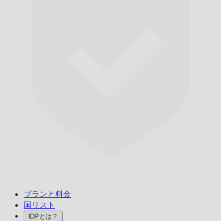
時間厳守、
保証付き。
プランと料金
国リスト
IDPとは？