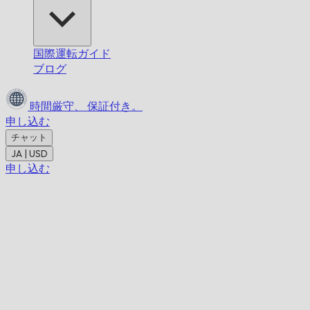
国際運転ガイド
ブログ
時間厳守、
保証付き。
申し込む
チャット
JA | USD
申し込む