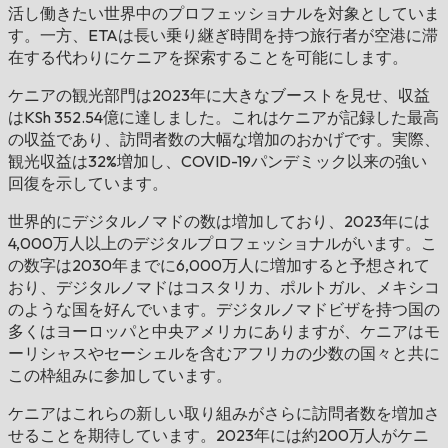
活し働きたい世界中のプロフェッショナルを対象としていま
す。一方、ETAは長い乗り継ぎ時間を持つ旅行者が空港に滞
在する代わりにケニアを探索することを可能にします。
ケニアの観光部門は2023年に大きなブーストを見せ、収益
はKSh 352.54億に達しました。これはケニアが記録した最高
の収益であり、訪問者数の大幅な増加のおかげです。実際、
観光収益は32%増加し、COVID-19パンデミック以来の強い
回復を示しています。
世界的にデジタルノマドの数は増加しており、2023年には
4,000万人以上のデジタルプロフェッショナルがいます。こ
の数字は2030年までに6,000万人に増加すると予想されて
おり、デジタルノマドはコスタリカ、ポルトガル、メキシコ
のような国を好んでいます。デジタルノマドビザを持つ国の
多くはヨーロッパと中央アメリカにありますが、ケニアはモ
ーリシャスやセーシェルを含むアフリカの少数の国々と共に
この枠組みに参加しています。
ケニアはこれらの新しい取り組みがさらに訪問者数を増加さ
せることを期待しています。2023年には約200万人がケニ