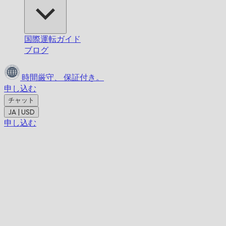
国際運転ガイド
ブログ
時間厳守、
保証付き。
申し込む
チャット
JA | USD
申し込む