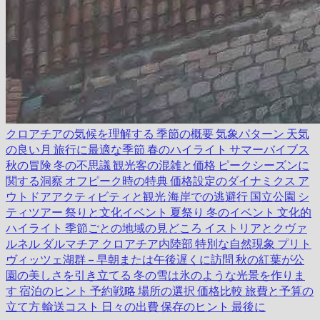
クロアチアの気候を理解する
季節の概要
気象パターン
天気
の良い月
旅行に最適な季節
春のハイライト
サマーバイブス
秋の冒険
冬の不思議
観光客の混雑と価格
ピークシーズンに
関する洞察
オフピーク時の特典
価格設定のダイナミクス
ア
ウトドアアクティビティと観光
海岸での逃避行
国立公園
シ
ティツアー
祭りと文化イベント
夏祭り
冬のイベント
文化的
ハイライト
季節ごとの地域の見どころ
イストリアとクヴァ
ルネル
ダルマチア
クロアチア内陸部
特別な自然現象
プリト
ヴィッツェ湖群 – 早朝または午後遅くに訪問
秋の紅葉が公
園の美しさを引き立てる
冬の雪は氷のような光景を作りま
す
宿泊のヒント
予約戦略
場所の選択
価格比較
旅費と予算の
立て方
輸送コスト
日々の出費
保存のヒント
最後に