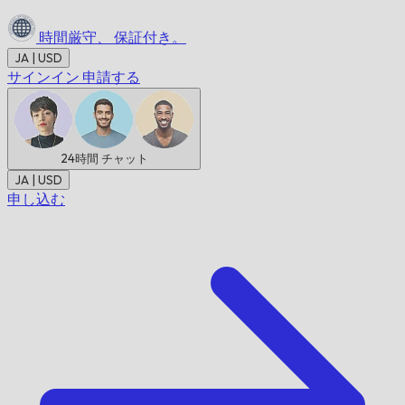
時間厳守、
保証付き。
JA | USD
サインイン
申請する
24時間
チャット
JA | USD
申し込む