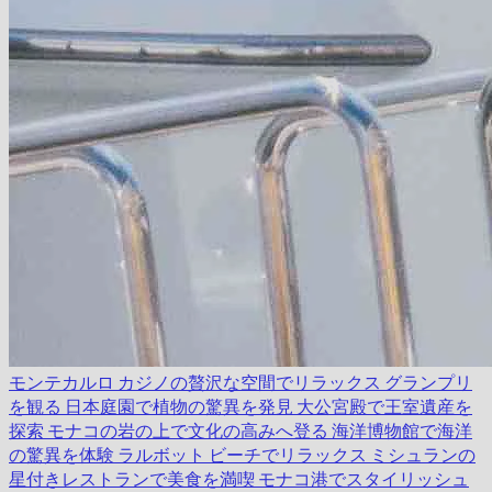
モンテカルロ カジノの贅沢な空間でリラックス
グランプリ
を観る
日本庭園で植物の驚異を発見
大公宮殿で王室遺産を
探索
モナコの岩の上で文化の高みへ登る
海洋博物館で海洋
の驚異を体験
ラルボット ビーチでリラックス
ミシュランの
星付きレストランで美食を満喫
モナコ港でスタイリッシュ